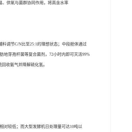
温、供氧与菌群协同作用，将高含水率
调节C/N比至25:1的理想状态；中段舱体通过
肪地芽孢杆菌等复合菌剂，72小时内即可灭活99%
统回收氨气并降解硫化氢。
相对较低；而大型发酵机日处理量可达10吨以