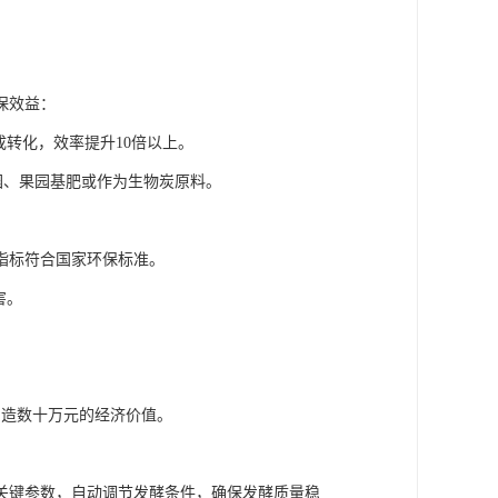
保效益：
成转化，效率提升10倍以上。
茶园、果园基肥或作为生物炭原料。
指标符合国家环保标准。
害。
。
创造数十万元的经济价值。
关键参数，自动调节发酵条件，确保发酵质量稳