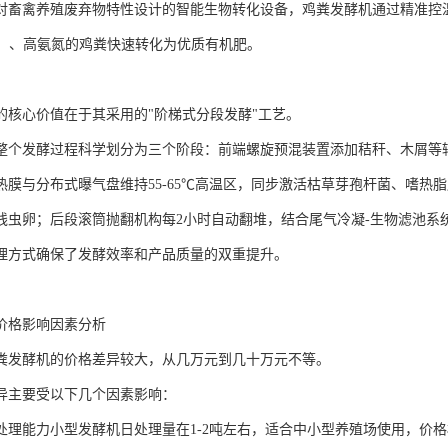
对畜禽养殖废弃物特性设计的智能生物转化设备，鸡粪发酵机通过精准控
5%）、高氨氮的鸡粪快速转化为优质有机肥。
的核心价值在于其采用的"阶梯式分段发酵"工艺。
整个发酵过程科学划分为三个阶段：前端螺旋预混装置添加秸秆、木屑等辅料
热膜与分布式曝气盘维持55-65℃高温区，同步激活枯草芽孢杆菌、嗜热脂
线虫卵；后段滚筒抛翻机构每2小时自动翻堆，结合尾气冷凝-生物滤池系
理方式确保了发酵效率和产品质量的双重提升。
价格影响因素分析
粪发酵机的价格差异较大，从几万元到几十万元不等。
异主要受以下几个因素影响：
处理能力小型发酵机日处理量在1-2吨左右，适合中小型养殖场使用，价格