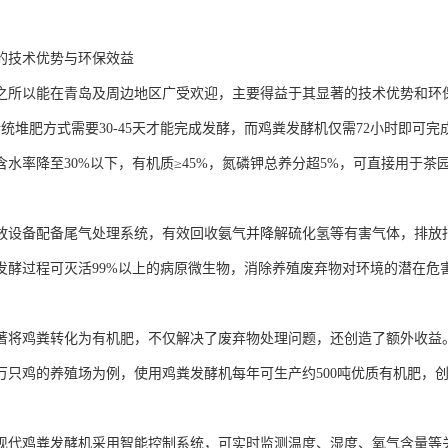
的技术优势与环保效益
之所以能在青岛及周边地区广受欢迎，主要得益于其显著的技术优势和环
传统堆肥方式需要30-45天才能完成发酵，而鸡粪发酵机仅需72小时即可完
含水率降至30%以下，有机质≥45%，氮磷钾总养分超5%，可直接用于
放设备配备尾气处理系统，有效回收氨气并降解硫化氢等有害气体，排放
发酵过程可灭活99%以上的病原微生物，消除养殖废弃物对环境的潜在危
著将鸡粪转化为有机肥，不仅解决了废弃物处理问题，还创造了额外收益
0万只鸡的养殖场为例，使用鸡粪发酵机每年可生产约500吨优质有机肥，
现代鸡粪发酵机采用智能控制系统，可实时监测温度、湿度、氧气含量等