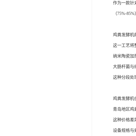
作为一款针
（75%-8
鸡粪发酵机
这一工艺将
纳米陶瓷加
大肠杆菌与
这种分段处
鸡粪发酵机
青岛地区鸡
这种价格差
设备规格与