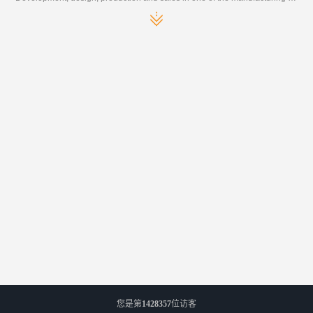
您是第
1428357
位访客