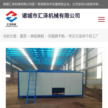
诸城汇泽机械有限公司是一家高新技术设备制造企业。公司坚持以高技术和，高服务于用户，以的环保机械制造设备赢的用户的信赖。现在主要生产死亡畜禽无害化处理和立式和卧式有机肥设备，搅拌机，烘干机，高温发酵机等。污水处理设备，固液分离机。气浮机，化制机等。公司秉承品质，用户至上，科技创新的经营理。
诸城市汇泽机械有限公司
当前位置：
首页
>
供应商机
>
污泥烘干机
> 枣庄污泥烘干机工厂
发酵设备
污泥烘干机
鸡粪发酵机
有机肥设备
纳米膜好氧发酵堆肥机
粪污烘干酶体机
膜式堆肥机
纳米膜发酵
膜式发酵仓
分子膜堆肥仓
分子膜发酵堆肥设备