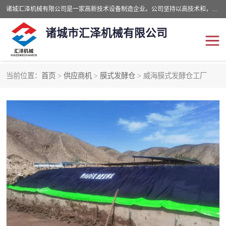
诸城汇泽机械有限公司是一家高新技术设备制造企业。公司坚持以高技术和，高服务于用户，以的环保机械制造设备赢的用户的信赖。现在主要生产死亡畜禽无害化处理和立式和卧式有机肥设备，搅拌机，烘干机，高温发酵机等。污水处理设备，固液分离机。气浮机，化制机等。公司秉承品质，用户至上，科技创新的经营理。
诸城市汇泽机械有限公司
当前位置：
首页
>
供应商机
>
膜式发酵仓
> 威海膜式发酵仓工厂
发酵设备
污泥烘干机
鸡粪发酵机
有机肥设备
纳米膜好氧发酵堆肥机
粪污烘干酶体机
膜式堆肥机
纳米膜发酵
膜式发酵仓
分子膜堆肥仓
分子膜发酵堆肥设备