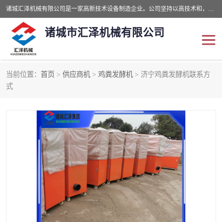
诸城汇泽机械有限公司是一家高新技术设备制造企业。公司坚持以高技术和，高服务于用户，以的环保机械制造设备赢的用户的信赖。现在主要生产死亡畜禽无害化处理和立式和卧式有机肥设备，搅拌机，烘干机，高温发酵机等。污水处理设备，固液分离机。气浮机，化制机等。公司秉承品质，用户至上，科技创新的经营理。
诸城市汇泽机械有限公司
当前位置：
首页
>
供应商机
>
鸡粪发酵机
> 济宁鸡粪发酵机联系方
发酵设备
污泥烘干机
式
鸡粪发酵机
有机肥设备
纳米膜好氧发酵堆肥机
粪污烘干酶体机
膜式堆肥机
纳米膜发酵
膜式发酵仓
分子膜堆肥仓
分子膜发酵堆肥设备