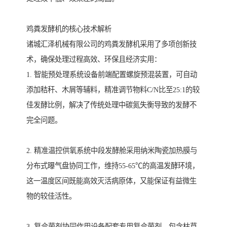
鸡粪发酵机的核心技术解析
诸城汇泽机械有限公司的鸡粪发酵机采用了多项创新技
术，确保处理过程高效、环保且经济实用：
1. 智能预处理系统设备前端配置螺旋预混装置，可自动
添加秸秆、木屑等辅料，精准调节物料C/N比至25:1的较
佳发酵比例，解决了传统处理中碳氮失衡导致的发酵不
完全问题。
2. 精准温控供氧系统中段发酵舱采用纳米陶瓷加热膜与
分布式曝气盘协同工作，维持55-65℃的高温发酵环境，
这一温度区间既能高效灭活病原体，又能保证有益微生
物的较佳活性。
3. 复合菌剂协同作用设备配套专用复合菌剂，包含枯草