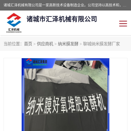
诸城汇泽机械有限公司是一家高新技术设备制造企业。公司坚持以高技术和，高服务于用户，以的环保机械制造设备赢的用户的信赖。现在主要生产死亡畜禽无害化处理和立式和卧式有机肥设备，搅拌机，烘干机，高温发酵机等。污水处理设备，固液分离机。气浮机，化制机等。公司秉承品质，用户至上，科技创新的经营理。
诸城市汇泽机械有限公司
当前位置：
首页
>
供应商机
>
纳米膜发酵
> 聊城纳米膜发酵厂家
发酵设备
污泥烘干机
鸡粪发酵机
有机肥设备
纳米膜好氧发酵堆肥机
粪污烘干酶体机
膜式堆肥机
纳米膜发酵
膜式发酵仓
分子膜堆肥仓
分子膜发酵堆肥设备