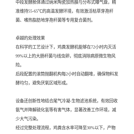
中段发酵舱体通过纳米陶瓷加热膜与分布式曝气盘，精
准维持55-65℃的高温发酵环境，有效激活枯草芽孢杆
菌、嗜热脂肪地芽孢杆菌等专用复合菌剂。
卓越的处理效果
在科学的工艺设计下，鸡粪发酵机能够在72小时内灭活
99%以上的大肠杆菌与线虫卵，彻底消除病原微生物风
险。
后段配置的滚筒抛翻机构每2小时自动翻堆，确保物料发
酵均匀，避免厌氧区域形成。
设备还创新性地结合尾气冷凝-生物滤池系统，有效回收
氨气并降解硫化氢等有害气体，显著改善工作环境，减
少大气污染。
经过完整处理流程，鸡粪含水率可降至30%以下，产物