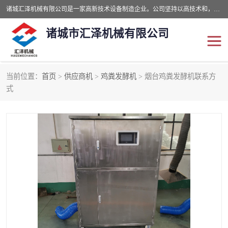
诸城汇泽机械有限公司是一家高新技术设备制造企业。公司坚持以高技术和，高服务于用户，以的环保机械制造设备赢的用户的信赖。现在主要生产死亡畜禽无害化处理和立式和卧式有机肥设备，搅拌机，烘干机，高温发酵机等。污水处理设备，固液分离机。气浮机，化制机等。公司秉承品质，用户至上，科技创新的经营理。
诸城市汇泽机械有限公司
当前位置：
首页
>
供应商机
>
鸡粪发酵机
> 烟台鸡粪发酵机联系方
发酵设备
污泥烘干机
式
鸡粪发酵机
有机肥设备
纳米膜好氧发酵堆肥机
粪污烘干酶体机
膜式堆肥机
纳米膜发酵
膜式发酵仓
分子膜堆肥仓
分子膜发酵堆肥设备