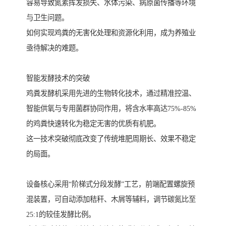
容易导致氮素挥发损失、水体污染、病原菌传播等环境
与卫生问题。
如何实现鸡粪的无害化处理和资源化利用，成为养殖业
亟待解决的难题。
智能发酵技术的突破
鸡粪发酵机采用先进的生物转化技术，通过精准控温、
智能供氧与专用菌群协同作用，将含水率高达75%-85%
的鸡粪快速转化为稳定无害的优质有机肥。
这一技术突破彻底改变了传统堆肥周期长、效果不稳定
的局面。
设备核心采用“阶梯式分段发酵”工艺，前端配置螺旋预
混装置，可自动添加秸秆、木屑等辅料，调节碳氮比至
25:1的较佳发酵比例。