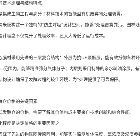
的技术原理与结构特点
是集成生物工程与高分子材料技术的智能型有机废弃物处理装置。
纳米膜构建一个独特的“仿生呼吸”发酵空间，能够*处理畜禽粪污、园林
设计理念不仅提升了处理效率，还大大降低了运行成本。
心膜材采用先进的三层复合结构：外层为抗UV聚酯层，能有效抵御各种环
-0.3μm范围内，能够精准筛分气体分子；内层则采用特殊的亲水疏油涂层，
结构设计确保了发酵过程的较佳环境，为*处理提供了可靠保障。
酵仓价格的关键因素
式发酵仓的价格，需要了解其价值构成主要来自技术创新和综合性能。
化程度是决定价格的重要因素之一。
搭载了先进的物联网传感阵列，能够实时监测堆体温度、氧浓度及湿度参数，