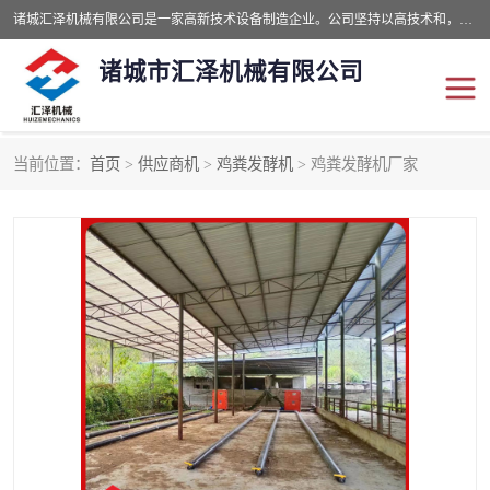
诸城汇泽机械有限公司是一家高新技术设备制造企业。公司坚持以高技术和，高服务于用户，以的环保机械制造设备赢的用户的信赖。现在主要生产死亡畜禽无害化处理和立式和卧式有机肥设备，搅拌机，烘干机，高温发酵机等。污水处理设备，固液分离机。气浮机，化制机等。公司秉承品质，用户至上，科技创新的经营理。
诸城市汇泽机械有限公司
当前位置：
首页
>
供应商机
>
鸡粪发酵机
> 鸡粪发酵机厂家
发酵设备
污泥烘干机
鸡粪发酵机
有机肥设备
纳米膜好氧发酵堆肥机
粪污烘干酶体机
膜式堆肥机
纳米膜发酵
膜式发酵仓
分子膜堆肥仓
分子膜发酵堆肥设备