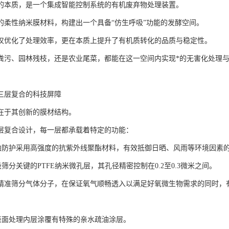
的本质，是一个集成智能控制系统的有机废弃物处理装置。
的柔性纳米膜材料，构建出一个具备“仿生呼吸”功能的发酵空间。
仅优化了处理效率，更在本质上提升了有机质转化的品质与稳定性。
粪污、园林残枝，还是农业尾菜，都能在这一空间内实现*的无害化处理
三层复合的科技屏障
在于其创新的膜材结构。
层复合设计，每一层都承载着特定的功能：
侵蚀防护采用高强度的抗紫外线聚酯材料，有效抵御日晒、风雨等环境因素
级筛分关键的PTFE纳米微孔层，其孔径精密控制在0.2至0.3微米之间。
精准筛分气体分子，在保证氧气顺畅透入以满足好氧微生物需求的同时，
能表面处理内层涂覆有特殊的亲水疏油涂层。