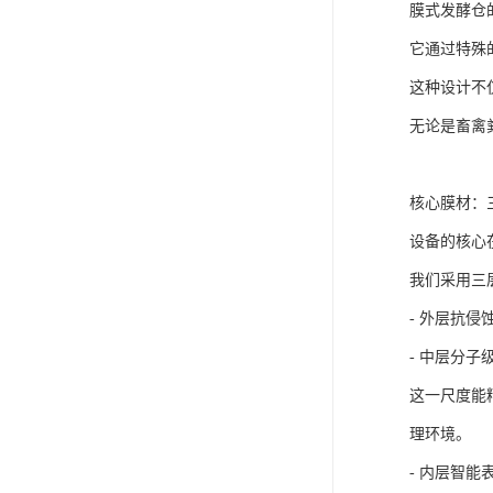
膜式发酵仓
它通过特殊
这种设计不
无论是畜禽
核心膜材：
设备的核心
我们采用三
- 外层抗
- 中层分子
这一尺度能
理环境。
- 内层智