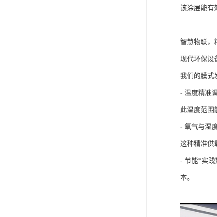
该涂层能有
智慧物联，
现代环保设
我们的膜式
- 温度精
此温度范围
- 氧气与
这种精准供
- 节能*
本。