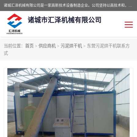
诸城汇泽机械有限公司是一家高新技术设备制造企业。公司坚持以高技术和，高服务于用户，以的环保机械制造设备赢的用户的信赖。现在主要生产死亡畜禽无害化处理和立式和卧式有机肥设备，搅拌机，烘干机，高温发酵机等。污水处理设备，固液分离机。气浮机，化制机等。公司秉承品质，用户至上，科技创新的经营理。
诸城市汇泽机械有限公司
当前位置：
首页
>
供应商机
>
污泥烘干机
> 东营污泥烘干机联系方
发酵设备
污泥烘干机
式
鸡粪发酵机
有机肥设备
纳米膜好氧发酵堆肥机
粪污烘干酶体机
膜式堆肥机
纳米膜发酵
膜式发酵仓
分子膜堆肥仓
分子膜发酵堆肥设备