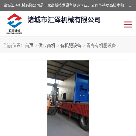
诸城汇泽机械有限公司是一家高新技术设备制造企业。公司坚持以高技术和，高服务于用户，以的环保机械制造设备赢的用户的信赖。现在主要生产死亡畜禽无害化处理和立式和卧式有机肥设备，搅拌机，烘干机，高温发酵机等。污水处理设备，固液分离机。气浮机，化制机等。公司秉承品质，用户至上，科技创新的经营理。
诸城市汇泽机械有限公司
当前位置：
首页
>
供应商机
>
有机肥设备
> 青岛有机肥设备
发酵设备
污泥烘干机
鸡粪发酵机
有机肥设备
纳米膜好氧发酵堆肥机
粪污烘干酶体机
膜式堆肥机
纳米膜发酵
膜式发酵仓
分子膜堆肥仓
分子膜发酵堆肥设备