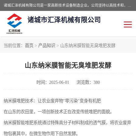
诸城汇泽机械有限公司是一家高新技术设备制造企业。公司坚持以高技术和，高服务于用户，以的环保机械制造设备赢的用户的信赖。现在主要生产死亡畜禽无害化处理和立式和卧式有机肥设备，搅拌机，烘干机，高温发酵机等。污水处理设备，固液分离机。气浮机，化制机等。公司秉承品质，用户至上，科技创新的经营理。
诸城市汇泽机械有限公司
当前位置：
首页
>
产品知识
> 山东纳米膜智能无臭堆肥发酵
发酵设备
污泥烘干机
山东纳米膜智能无臭堆肥发酵
鸡粪发酵机
有机肥设备
纳米膜好氧发酵堆肥机
粪污烘干酶体机
时间：2025-06-01
浏览数：380
膜式堆肥机
纳米膜发酵
纳米膜堆肥技术：让农业废弃物"零污染"变身有机肥
在山东的农田里，一项创新技术正在改变传统堆肥的面貌。
膜式发酵仓
分子膜堆肥仓
纳米膜智能堆肥系统通过特殊高分子材料制成的透气膜，将农业废弃
分子膜发酵堆肥设备
物包裹其中，在微生物作用下自然发酵。