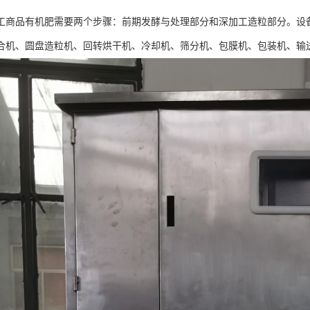
工商品有机肥需要两个步骤：前期发酵与处理部分和深加工造粒部分。设
合机、圆盘造粒机、回转烘干机、冷却机、筛分机、包膜机、包装机、输