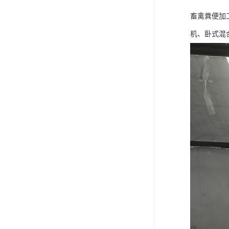
畜禽粪便加
机、卧式混