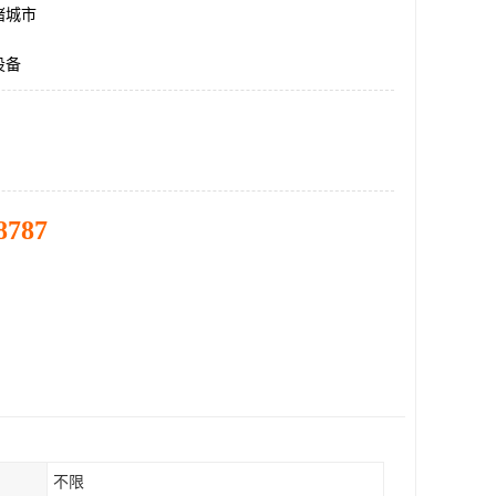
诸城市
设备
8787
不限