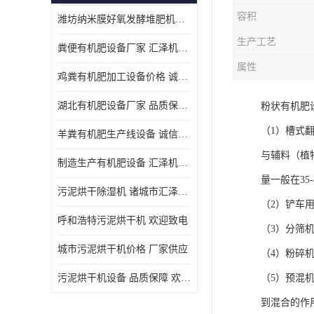
容积
潍坊纳米膜好氧发酵堆肥机定制
生产工艺
粪便有机肥设备厂家 汇泽机械 免费报价
属性
鸡粪有机肥加工设备价格 诚信卖家 致电了解
湖北有机肥设备厂家 品质保障 欢迎咨询
粉状有机肥
（1）槽式
羊粪有机肥生产线设备 诚信卖家 致电了解
与辅料（植
制造生产有机肥设备 汇泽机械 免费报价
量一般在3
污泥烘干除湿机 诸城市汇泽机械有限公司
（2）铲车
呼和浩特污泥烘干机 欢迎致电
（3）分筛
城市污泥烘干机价格 厂家供应
（4）粉碎
污泥烘干机设备 品质保障 欢迎咨询
（5）预混
到混合的作