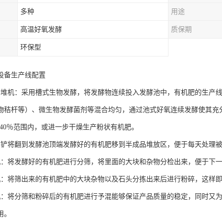
多种
用途
高温好氧发酵
质保期
环保型
设备生产线配置
翻堆机：采用槽式生物发酵，将发酵物连续投入发酵池中，有机肥的生产线
物秸杆等）、微生物发酵菌剂等混合均匀，通过池式好氧连续发酵使其充
5-40％范围内，或进一步干燥生产粉状有机肥。
用铲将翻到发酵池顶端发酵好的有机肥移到半成品堆放区，便于每天处理
机：将发酵好的有机肥进行分筛，将里面的大块和杂物分检出来，便于下
机：将筛出来的有机肥中的大块杂物以及石头分拣出来后进行粉碎，这样
机：将分筛和粉碎后的有机肥进行予混能够保证产品质量的稳定，同时又
用。