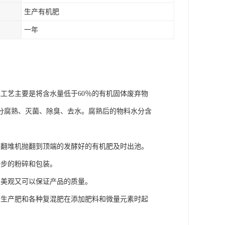
生产有机肥
一年
工艺主要是将含水量低于60％的有机固体废弃物
分腐熟、灭菌、除臭、去水。腐熟后的物料水分含
被翻堆机抛翻到顶端的发酵好的有机肥及时出池。
一步的粉碎和包装。
即美观又可以保证产品的质量。
为生产肥和各种复混肥在添加肥料和微量元素时起