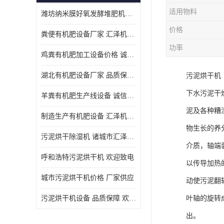
适用物料
潍坊纳米膜好氧发酵堆肥机定制
价格
粪便有机肥设备厂家 汇泽机械 免费报价
功率
鸡粪有机肥加工设备价格 诚信卖家 致电了解
湖北有机肥设备厂家 品质保障 欢迎咨询
污泥烘干机
下水污泥干
羊粪有机肥生产线设备 诚信卖家 致电了解
泥及各种糟
制造生产有机肥设备 汇泽机械 免费报价
物生长的养
污泥烘干除湿机 诸城市汇泽机械有限公司
介质，轴端
呼和浩特污泥烘干机 欢迎致电
以传导加热
城市污泥烘干机价格 厂家供应
动使污泥翻
污泥烘干机设备 品质保障 欢迎咨询
叶轴的旋转
出。