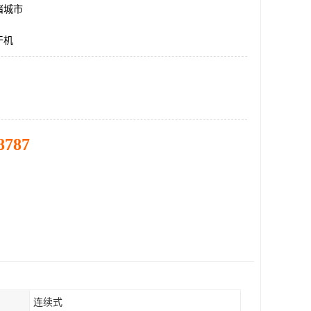
诸城市
干机
8787
连续式