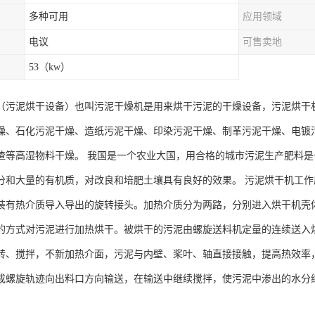
多种可用
应用领域
电议
可售卖地
53（kw）
（污泥烘干设备）也叫污泥干燥机是用来烘干污泥的干燥设备，污泥烘干
燥、石化污泥干燥、造纸污泥干燥、印染污泥干燥、制革污泥干燥、电镀
渣等高湿物料干燥。 我国是一个农业大国，用合格的城市污泥生产肥料
分和大量的有机质，对改良和培肥土壤具有良好的效果。 污泥烘干机工作
装有热介质导入导出的旋转接头。加热介质分为两路，分别进入烘干机壳
的方式对污泥进行加热烘干。被烘干的污泥由螺旋送料机定量的连续送入
转、搅拌，不新加热介面，污泥与内壁、桨叶、轴直接接触，提高热效率
成螺旋轨迹向出料口方向输送，在输送中继续搅拌，使污泥中渗出的水分