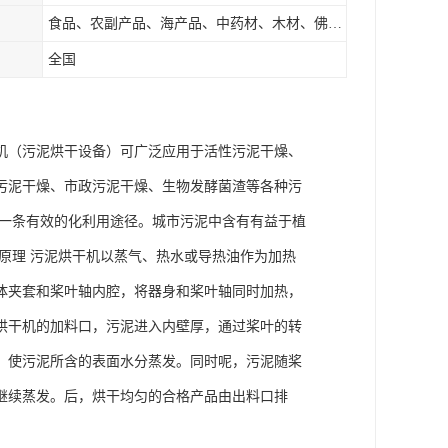
食品、农副产品、海产品、中药材、木材、佛香、茶叶、污泥等
全国
机（污泥烘干设备）可广泛应用于活性污泥干燥、
污泥干燥、市政污泥干燥、生物发酵菌渣等各种污
是一条有效的化利用途径。城市污泥中含有有益于植
原理 污泥烘干机以蒸气、热水或导热油作为加热
体夹套和桨叶轴内腔，将器身和桨叶轴同时加热，
烘干机的加料口，污泥进入内壁厚，通过桨叶的转
，使污泥所含的表面水分蒸发。同时呢，污泥随桨
继续蒸发。后，烘干均匀的合格产品由出料口排