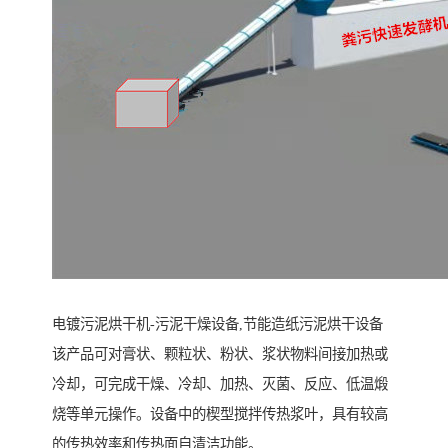
电镀污泥烘干机-污泥干燥设备,节能造纸污泥烘干设备
该产品可对膏状、颗粒状、粉状、浆状物料间接加热或
冷却，可完成干燥、冷却、加热、灭菌、反应、低温煅
烧等单元操作。设备中的楔型搅拌传热浆叶，具有较高
的传热效率和传热面自清洁功能。