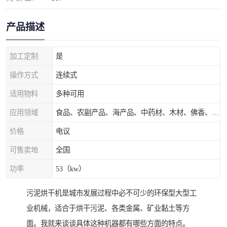
产品描述
加工定制
是
操作方式
连续式
适用物料
多种可用
应用领域
食品、农副产品、海产品、中药材、木材、佛香、茶叶、污泥等
价格
电议
可售卖地
全国
功率
53（kw）
污泥烘干机是城市发展过程中必不可少的环保型大型工
业机械，适合于烘干污泥、各类金属、矿业黏土等方
面。我就来谈谈具体这种机器都有哪些方面的特点。