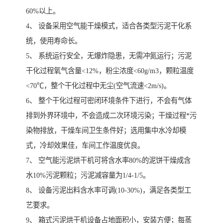
60%以上。
4、 设备采用空气能干燥模式，适合各类型污泥干化系
统，使用寿命长。
5、 系统运行安全，无爆炸隐患，无需冲氮运行；污泥
干化过程氧气含量<12%，粉尘浓度<60g/m3，颗粒温度
<70℃，整个干化过程中无尘(空气流速<2m/s)。
6、 整个干化过程可密闭环境条件下进行，不会有气体
排到外界环境中，不会造成二次环境污染；干燥过程*污
染物排放，干燥车间卫生条件好；选用集中水冷却模
式，冷却效果佳，车间工作温度优良。
7、 空气能污泥烘干机可将含水率80%的泥饼干燥成含
水10%污泥颗粒；污泥减容量为1/4-1/5。
8、 设备污泥出料含水率可调(10-30%)，满足各类型工
艺要求。
9、 箱式污泥烘干机设备占地面积小，安装方便；每蒸