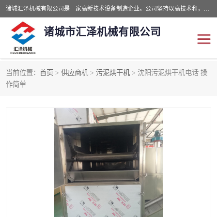
诸城汇泽机械有限公司是一家高新技术设备制造企业。公司坚持以高技术和，高服务于用户，以的环保机械制造设备赢的用户的信赖。现在主要生产死亡畜禽无害化处理和立式和卧式有机肥设备，搅拌机，烘干机，高温发酵机等。污水处理设备，固液分离机。气浮机，化制机等。公司秉承品质，用户至上，科技创新的经营理。
诸城市汇泽机械有限公司
当前位置：
首页
>
供应商机
>
污泥烘干机
> 沈阳污泥烘干机电话 操
发酵设备
污泥烘干机
作简单
鸡粪发酵机
有机肥设备
纳米膜好氧发酵堆肥机
粪污烘干酶体机
膜式堆肥机
纳米膜发酵
膜式发酵仓
分子膜堆肥仓
分子膜发酵堆肥设备