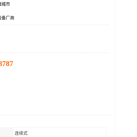
诸城市
设备厂商
8787
连续式