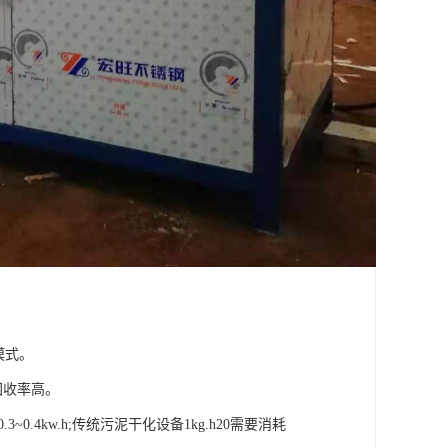
模式。
回收率高。
0.4kw.h;传统污泥干化设备1kg.h20需要消耗