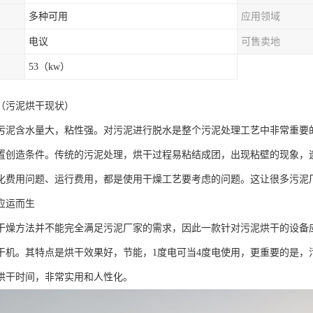
多种可用
应用领域
电议
可售卖地
53（kw）
（污泥烘干现状）
污泥含水量大，粘性强。对污泥进行脱水是整个污泥处理工艺中非常重要
置创造条件。传统的污泥处理，烘干过程易粘结成团，出现粘壁的现象，
化费用问题、运行费用，都是使用干燥工艺要考虑的问题。这让很多污泥
应运而生
干燥方法并不能完全满足污泥厂家的需求，因此一款针对污泥烘干的设备
干机。其特点是烘干效果好，节能，1度电可当4度电使用，更重要的是，
烘干时间，非常实用和人性化。