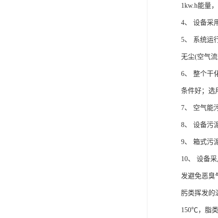
1kw.h
4、 设备
5、 系统运
无尘(空气流速
6、 整个
条件好；选
7、 空气能
8、 设备污
9、 箱式污
10、 设
发避免恶臭气
肟类挥发的
150℃，脂类