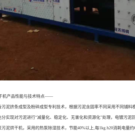
干机产品性能与技术特点——
具备污泥挤条成型及粉碎成型专利技术，根据污泥含固率不同采用不同铺料
可充分实现对污泥进行“减量化、稳定化、无害化和资源化”处理，电镀污泥
污泥烘干机，采用的热泵除湿技术，节能40%以上,每1kg.h20消耗电量约0.3~