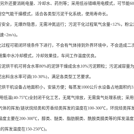
能量，另外还要消耗电量、冷却水、药剂等；采用低谷错峰用电模式，可节能6
采用空气能干燥模式，适合各类型污泥干化系统，使用寿命长。
行安全，无爆炸隐患，无需冲氮运行；污泥干化过程氧气含量<12%，粉尘浓度
<2m/s)。
干化过程可密闭环境条件下进行，不会有气体排到外界环境中，不会造成二
用集中水冷却模式，冷却效果佳，车间工作温度优良。
污泥烘干机可将含水率80%的泥饼干燥成含水10%污泥颗粒；污泥减容量为1/4
泥出料含水率可调(10-30%)，满足各类型工艺要求。
泥烘干机设备占地面积小，安装方便；每蒸发1000公斤水设备占地面积约3.
备采用低温(40-75℃)全封闭干化工艺，无尾气排放，无需臭气处理系统；
体的挥发(链状烷烃类和芳香烃类挥发的温度在100-300℃，环烷烃类挥发
温度主要在200-300℃，醇类、醚类、脂肪酮类、酰胺类腈类等的挥发温
的挥发温度在150-250℃)。