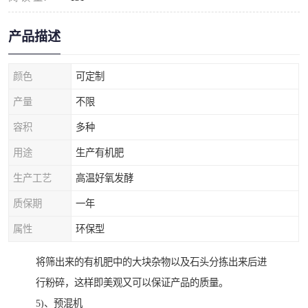
产品描述
颜色
可定制
产量
不限
容积
多种
用途
生产有机肥
生产工艺
高温好氧发酵
质保期
一年
属性
环保型
将筛出来的有机肥中的大块杂物以及石头分拣出来后进
行粉碎，这样即美观又可以保证产品的质量。
5)、预混机