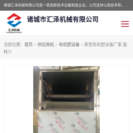
诸城汇泽机械有限公司是一家高新技术设备制造企业。公司坚持以高技术和，高服务于用户，以的环保机械制造设备赢的用户的信赖。现在主要生产死亡畜禽无害化处理和立式和卧式有机肥设备，搅拌机，烘干机，高温发酵机等。污水处理设备，固液分离机。气浮机，化制机等。公司秉承品质，用户至上，科技创新的经营理。
诸城市汇泽机械有限公司
当前位置：
首页
>
供应商机
>
有机肥设备
> 新型有机肥设备厂家 能
发酵设备
污泥烘干机
耗少
鸡粪发酵机
有机肥设备
纳米膜好氧发酵堆肥机
粪污烘干酶体机
膜式堆肥机
纳米膜发酵
膜式发酵仓
分子膜堆肥仓
分子膜发酵堆肥设备