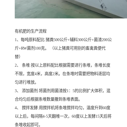
有机肥的生产流程
1、每吨原料配比:猪粪500公斤+辅料300公斤+菌渣200公
斤+RW菌剂100克。 （以上猪粪可用别的畜禽粪便代
替）
2、 条堆:按以上原料配比根据需要进行条堆，条堆长度
不限，宽度4米，高度2米。在条堆时需要把物料逐层均
匀进行堆放。
3、 添加菌剂:将菌剂用菌渣按1：5的比例扩大体积，混
合均匀后根据条堆数量撒到条堆表面。
4、 搅拌发酵:用搅拌机将条堆搅拌均匀，温度升到60度
以上后，每间隔4-5天翻堆一次，60度以上发酵15天后将
条堆收起即可。