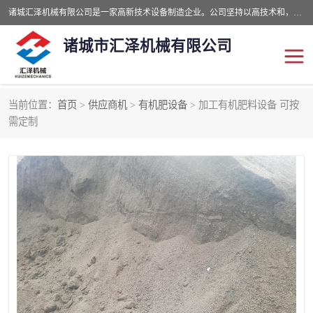
诸城汇泽机械有限公司是一家高新技术设备制造企业。公司坚持以高技术和，高服务于用户，以的环保机械制造设备赢的用户的信赖。现在主要生产死亡畜禽无害化处理和立式和卧式有机肥设备，搅拌机，烘干机，高温发酵机等。污水处理设备，固液分离机。气浮机，化制机等。公司秉承品质，用户至上，科技创新的经营理。
诸城市汇泽机械有限公司
当前位置：
首页
>
供应商机
>
有机肥设备
> 加工有机肥料设备 可按
发酵设备
污泥烘干机
需定制
鸡粪发酵机
有机肥设备
纳米膜好氧发酵堆肥机
粪污烘干酶体机
膜式堆肥机
纳米膜发酵
膜式发酵仓
分子膜堆肥仓
分子膜发酵堆肥设备