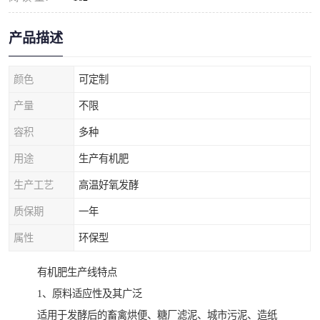
产品描述
颜色
可定制
产量
不限
容积
多种
用途
生产有机肥
生产工艺
高温好氧发酵
质保期
一年
属性
环保型
有机肥生产线特点
1、原料适应性及其广泛
适用于发酵后的畜禽烘便、糖厂滤泥、城市污泥、造纸