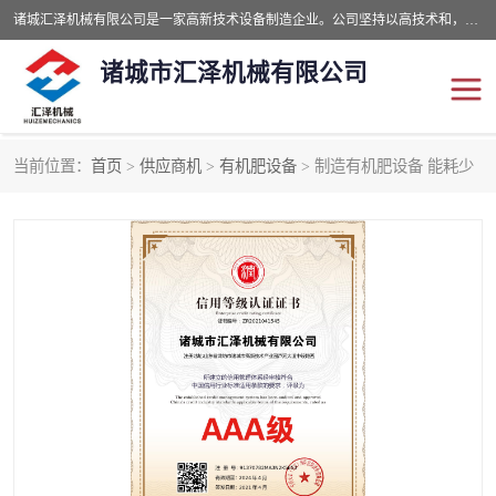
诸城汇泽机械有限公司是一家高新技术设备制造企业。公司坚持以高技术和，高服务于用户，以的环保机械制造设备赢的用户的信赖。现在主要生产死亡畜禽无害化处理和立式和卧式有机肥设备，搅拌机，烘干机，高温发酵机等。污水处理设备，固液分离机。气浮机，化制机等。公司秉承品质，用户至上，科技创新的经营理。
诸城市汇泽机械有限公司
当前位置：
首页
>
供应商机
>
有机肥设备
> 制造有机肥设备 能耗少
发酵设备
污泥烘干机
鸡粪发酵机
有机肥设备
纳米膜好氧发酵堆肥机
粪污烘干酶体机
膜式堆肥机
纳米膜发酵
膜式发酵仓
分子膜堆肥仓
分子膜发酵堆肥设备