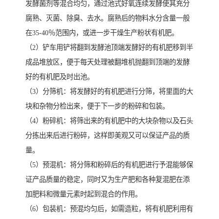
发酵菌剂等混合均匀，通过池式好氧连续发酵使其充分
腐熟、灭菌、除臭、去水。腐熟后的物料水分含量一般
在35-40％范围内，或进一步干燥生产粉状有机肥。
（2）铲车用铲将翻到发酵池顶端发酵好的有机肥移到半
成品堆放区，便于每天处理被翻堆机抛翻到顶端的发酵
好的有机肥及时出池。
（3）分筛机：将发酵好的有机肥进行分筛，将里面的大
块和杂物分检出来，便于下一步的粉碎和包装。
（4）粉碎机：将筛出来的有机肥中的大块杂物以及石头
分拣出来后进行粉碎，这样即美观又可以保证产品的质
量。
（5）预混机：将分筛和粉碎后的有机肥进行予混能够保
证产品质量的稳定，同时又为生产肥和各种复混肥在添
加肥料和微量元素时起到混合的作用。
（6）包装机：预混均匀后，如需造粒，将有机肥利用有