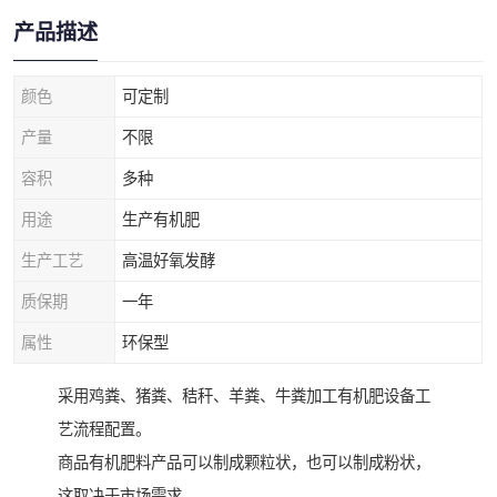
产品描述
颜色
可定制
产量
不限
容积
多种
用途
生产有机肥
生产工艺
高温好氧发酵
质保期
一年
属性
环保型
采用鸡粪、猪粪、秸秆、羊粪、牛粪加工有机肥设备工
艺流程配置。
商品有机肥料产品可以制成颗粒状，也可以制成粉状，
这取决于市场需求。