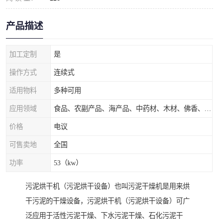
产品描述
加工定制
是
操作方式
连续式
适用物料
多种可用
应用领域
食品、农副产品、海产品、中药材、木材、佛香、茶叶、污泥等
价格
电议
可售卖地
全国
功率
53（kw）
污泥烘干机（污泥烘干设备）也叫污泥干燥机是用来烘
干污泥的干燥设备，污泥烘干机（污泥烘干设备）可广
泛应用于活性污泥干燥、下水污泥干燥、石化污泥干