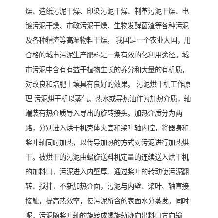
燥、造纸污泥干燥、印染污泥干燥、制革污泥干燥、电
镀污泥干燥、市政污泥干燥、生物发酵菌渣等各种污泥
及各种糟渣等高湿物料干燥。 我国是一个农业大国，用
合格的城市污泥生产肥料是一条有效的化利用途径。城
市污泥中含有有益于植物生长的养分和大量的有机质，
对改良和培肥土壤具有良好的效果。 污泥烘干机工作原
理 污泥烘干机以蒸气、热水或导热油作为加热介质，轴
端装有热介质导入导出的旋转接头。加热介质分为两
路，分别进入烘干机壳体夹套和桨叶轴内腔，将器身和
桨叶轴同时加热，以传导加热的方式对污泥进行加热烘
干。被烘干的污泥由螺旋送料机定量的连续送入烘干机
的加料口，污泥进入内壁厚，通过桨叶的转动使污泥翻
转、搅拌，不新加热介面，污泥与内壁、桨叶、轴直接
接触，提高热效率，使污泥所含的表面水分蒸发。同时
呢，污泥随桨叶轴的旋转成螺旋轨迹向出料口方向输