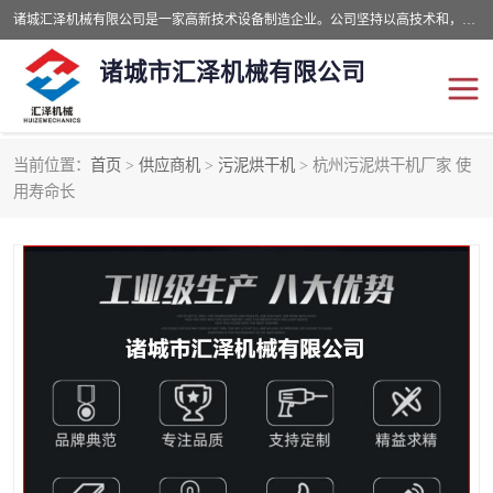
诸城汇泽机械有限公司是一家高新技术设备制造企业。公司坚持以高技术和，高服务于用户，以的环保机械制造设备赢的用户的信赖。现在主要生产死亡畜禽无害化处理和立式和卧式有机肥设备，搅拌机，烘干机，高温发酵机等。污水处理设备，固液分离机。气浮机，化制机等。公司秉承品质，用户至上，科技创新的经营理。
诸城市汇泽机械有限公司
当前位置：
首页
>
供应商机
>
污泥烘干机
> 杭州污泥烘干机厂家 使
发酵设备
污泥烘干机
用寿命长
鸡粪发酵机
有机肥设备
纳米膜好氧发酵堆肥机
粪污烘干酶体机
膜式堆肥机
纳米膜发酵
膜式发酵仓
分子膜堆肥仓
分子膜发酵堆肥设备