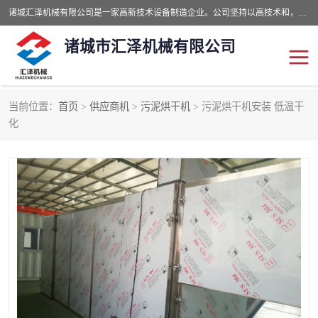
诸城汇泽机械有限公司是一家高新技术设备制造企业。公司坚持以高技术和，高服务于用户，以的环保机械制造设备赢的用户的信赖。现在主要生产死亡畜禽无害化处理和立式和卧式有机肥设备，搅拌机，烘干机，高温发酵机等。污水处理设备，固液分离机。气浮机，化制机等。公司秉承品质，用户至上，科技创新的经营理。
诸城市汇泽机械有限公司
当前位置：
首页
>
供应商机
>
污泥烘干机
> 污泥烘干机安装 低温干
发酵设备
污泥烘干机
化
鸡粪发酵机
有机肥设备
纳米膜好氧发酵堆肥机
粪污烘干酶体机
膜式堆肥机
纳米膜发酵
膜式发酵仓
分子膜堆肥仓
分子膜发酵堆肥设备