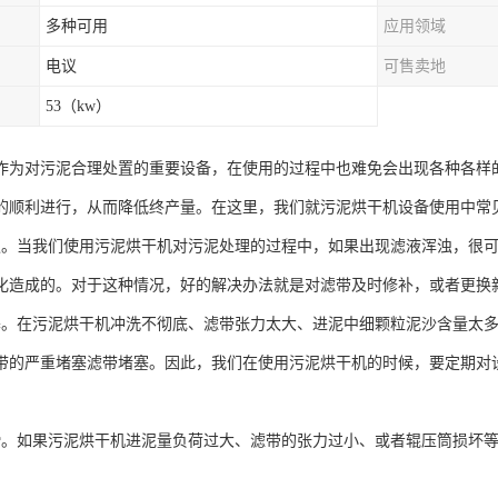
多种可用
应用领域
电议
可售卖地
53（kw）
作为对污泥合理处置的重要设备，在使用的过程中也难免会出现各种各样
的顺利进行，从而降低终产量。在这里，我们就污泥烘干机设备使用中常
浊。当我们使用污泥烘干机对污泥处理的过程中，如果出现滤液浑浊，很
化造成的。对于这种情况，好的解决办法就是对滤带及时修补，或者更换
塞。在污泥烘干机冲洗不彻底、滤带张力太大、进泥中细颗粒泥沙含量太
带的严重堵塞滤带堵塞。因此，我们在使用污泥烘干机的时候，要定期对
滑。如果污泥烘干机进泥量负荷过大、滤带的张力过小、或者辊压筒损坏
。