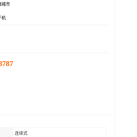
诸城市
干机
8787
连续式