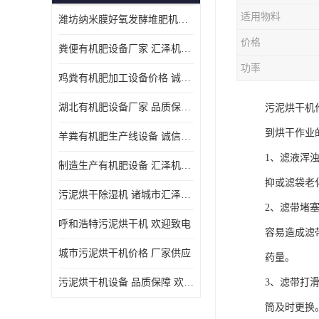
适用物料
潍坊纳米膜好氧发酵堆肥机定制
价格
粪便有机肥设备厂家 汇泽机械 免费报价
功率
鸡粪有机肥加工设备价格 诚信卖家 致电了解
湖北有机肥设备厂家 品质保障 欢迎咨询
污泥烘干机
到烘干作业
羊粪有机肥生产线设备 诚信卖家 致电了解
1、滤液浑
制造生产有机肥设备 汇泽机械 免费报价
抑或滤袋老
污泥烘干除湿机 诸城市汇泽机械有限公司
2、滤带堵
呼和浩特污泥烘干机 欢迎致电
容易造成滤
城市污泥烘干机价格 厂家供应
药量。
污泥烘干机设备 品质保障 欢迎咨询
3、滤带打
筒及时更换