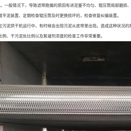
偏。一般情况下，导致滤带跑偏的原因有进泥量不均匀、辊压筒局部磨损
或平泥装置、定期检查辊压筒及时更换损坏的，检查修复纠偏装置。
在污泥烘干机运行中，有时候会出现污泥从皮带里出现。造成这种状况的
比例、干污泥处比例以及絮凝剂浓度的检查工作非常重要。