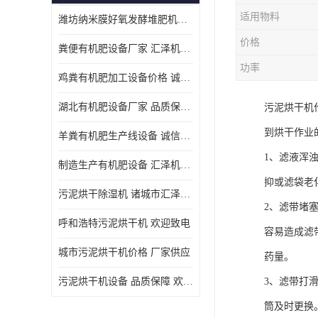
适用物料
潍坊纳米膜好氧发酵堆肥机定制
价格
粪便有机肥设备厂家 汇泽机械 免费报价
功率
鸡粪有机肥加工设备价格 诚信卖家 致电了解
湖北有机肥设备厂家 品质保障 欢迎咨询
污泥烘干机
到烘干作业
羊粪有机肥生产线设备 诚信卖家 致电了解
1、滤液浑
制造生产有机肥设备 汇泽机械 免费报价
抑或滤袋老
污泥烘干除湿机 诸城市汇泽机械有限公司
2、滤带堵
呼和浩特污泥烘干机 欢迎致电
容易造成滤
城市污泥烘干机价格 厂家供应
药量。
污泥烘干机设备 品质保障 欢迎咨询
3、滤带打
筒及时更换