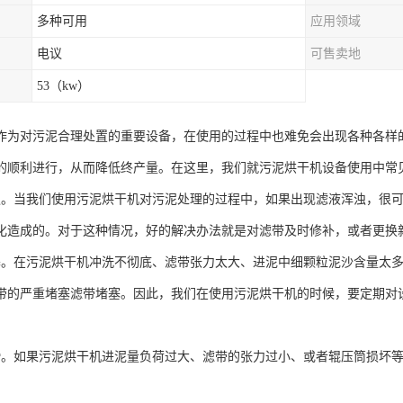
多种可用
应用领域
电议
可售卖地
53（kw）
作为对污泥合理处置的重要设备，在使用的过程中也难免会出现各种各样
的顺利进行，从而降低终产量。在这里，我们就污泥烘干机设备使用中常
浊。当我们使用污泥烘干机对污泥处理的过程中，如果出现滤液浑浊，很
化造成的。对于这种情况，好的解决办法就是对滤带及时修补，或者更换
塞。在污泥烘干机冲洗不彻底、滤带张力太大、进泥中细颗粒泥沙含量太
带的严重堵塞滤带堵塞。因此，我们在使用污泥烘干机的时候，要定期对
滑。如果污泥烘干机进泥量负荷过大、滤带的张力过小、或者辊压筒损坏
。