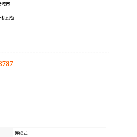
诸城市
干机设备
8787
连续式