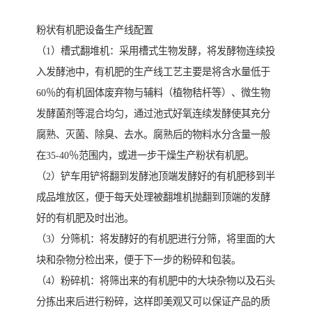
粉状有机肥设备生产线配置
（1）槽式翻堆机：采用槽式生物发酵，将发酵物连续投
入发酵池中，有机肥的生产线工艺主要是将含水量低于
60％的有机固体废弃物与辅料（植物秸杆等）、微生物
发酵菌剂等混合均匀，通过池式好氧连续发酵使其充分
腐熟、灭菌、除臭、去水。腐熟后的物料水分含量一般
在35-40％范围内，或进一步干燥生产粉状有机肥。
（2）铲车用铲将翻到发酵池顶端发酵好的有机肥移到半
成品堆放区，便于每天处理被翻堆机抛翻到顶端的发酵
好的有机肥及时出池。
（3）分筛机：将发酵好的有机肥进行分筛，将里面的大
块和杂物分检出来，便于下一步的粉碎和包装。
（4）粉碎机：将筛出来的有机肥中的大块杂物以及石头
分拣出来后进行粉碎，这样即美观又可以保证产品的质