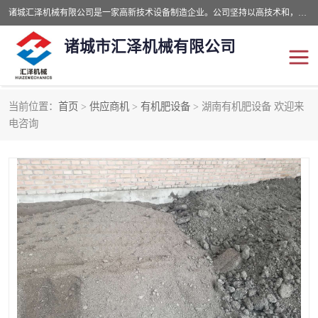
诸城汇泽机械有限公司是一家高新技术设备制造企业。公司坚持以高技术和，高服务于用户，以的环保机械制造设备赢的用户的信赖。现在主要生产死亡畜禽无害化处理和立式和卧式有机肥设备，搅拌机，烘干机，高温发酵机等。污水处理设备，固液分离机。气浮机，化制机等。公司秉承品质，用户至上，科技创新的经营理。
诸城市汇泽机械有限公司
当前位置：
首页
>
供应商机
>
有机肥设备
> 湖南有机肥设备 欢迎来
发酵设备
污泥烘干机
电咨询
鸡粪发酵机
有机肥设备
纳米膜好氧发酵堆肥机
粪污烘干酶体机
膜式堆肥机
纳米膜发酵
膜式发酵仓
分子膜堆肥仓
分子膜发酵堆肥设备