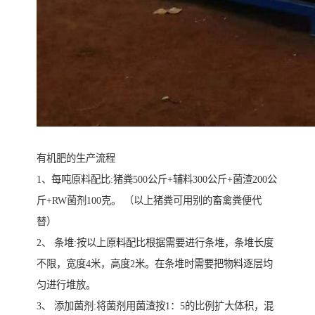
有机肥的生产流程
1、每吨原料配比:猪粪500公斤+辅料300公斤+菌渣200公
斤+RW菌剂100克。 （以上猪粪可用别的畜禽粪便代
替）
2、 条堆:按以上原料配比根据需要进行条堆，条堆长度
不限，宽度4米，高度2米。在条堆时需要把物料逐层均
匀进行堆放。
3、 添加菌剂:将菌剂用菌渣按1：5的比例扩大体积，混