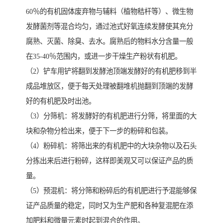
60％的有机固体废弃物与辅料（植物秸杆等）、微生物
发酵菌剂等混合均匀，通过池式好氧连续发酵使其充分
腐熟、灭菌、除臭、去水。腐熟后的物料水分含量一般
在35-40％范围内，或进一步干燥生产粉状有机肥。
（2）铲车用铲将翻到发酵池顶端发酵好的有机肥移到半
成品堆放区，便于每天处理被翻堆机抛翻到顶端的发酵
好的有机肥及时出池。
（3）分筛机：将发酵好的有机肥进行分筛，将里面的大
块和杂物分检出来，便于下一步的粉碎和包装。
（4）粉碎机：将筛出来的有机肥中的大块杂物以及石头
分拣出来后进行粉碎，这样即美观又可以保证产品的质
量。
（5）预混机：将分筛和粉碎后的有机肥进行予混能够保
证产品质量的稳定，同时又为生产肥和各种复混肥在添
加肥料和微量元素时起到混合的作用。