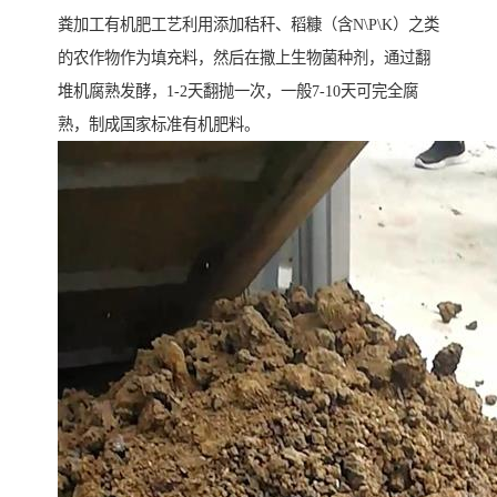
粪加工有机肥工艺利用添加秸秆、稻糠（含N\P\K）之类
的农作物作为填充料，然后在撒上生物菌种剂，通过翻
堆机腐熟发酵，1-2天翻抛一次，一般7-10天可完全腐
熟，制成国家标准有机肥料。