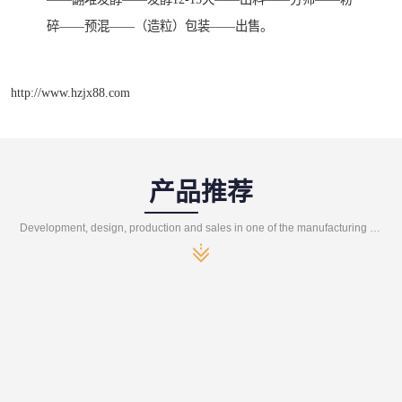
碎——预混——（造粒）包装——出售。
http://www.hzjx88.com
产品推荐
Development, design, production and sales in one of the manufacturing enterprises