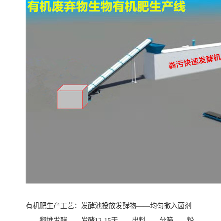
有机肥生产工艺：发酵池投放发酵物——均匀撒入菌剂
——翻堆发酵——发酵12-15天——出料——分筛——粉