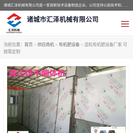
诸城汇泽机械有限公司是一家高新技术设备制造企业。公司坚持以高技术和，高服务于用户，以的环保机械制造设备赢的用户的信赖。现在主要生产死亡畜禽无害化处理和立式和卧式有机肥设备，搅拌机，烘干机，高温发酵机等。污水处理设备，固液分离机。气浮机，化制机等。公司秉承品质，用户至上，科技创新的经营理。
诸城市汇泽机械有限公司
当前位置：
首页
>
供应商机
>
有机肥设备
> 造粒有机肥设备厂家 可
发酵设备
污泥烘干机
按需定制
鸡粪发酵机
有机肥设备
纳米膜好氧发酵堆肥机
粪污烘干酶体机
膜式堆肥机
纳米膜发酵
膜式发酵仓
分子膜堆肥仓
分子膜发酵堆肥设备