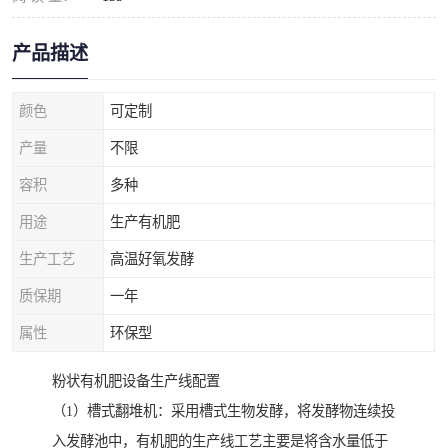
产品描述
颜色
可定制
产量
不限
容积
多种
用途
生产有机肥
生产工艺
高温好氧发酵
质保期
一年
属性
环保型
粉状有机肥设备生产线配置
（1）槽式翻堆机：采用槽式生物发酵，将发酵物连续投
入发酵池中，有机肥的生产线工艺主要是将含水量低于