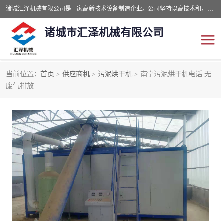
诸城汇泽机械有限公司是一家高新技术设备制造企业。公司坚持以高技术和，高服务于用户，以的环保机械制造设备赢的用户的信赖。现在主要生产死亡畜禽无害化处理和立式和卧式有机肥设备，搅拌机，烘干机，高温发酵机等。污水处理设备，固液分离机。气浮机，化制机等。公司秉承品质，用户至上，科技创新的经营理。
诸城市汇泽机械有限公司
当前位置：
首页
>
供应商机
>
污泥烘干机
> 南宁污泥烘干机电话 无
发酵设备
污泥烘干机
废气排放
鸡粪发酵机
有机肥设备
纳米膜好氧发酵堆肥机
粪污烘干酶体机
膜式堆肥机
纳米膜发酵
膜式发酵仓
分子膜堆肥仓
分子膜发酵堆肥设备