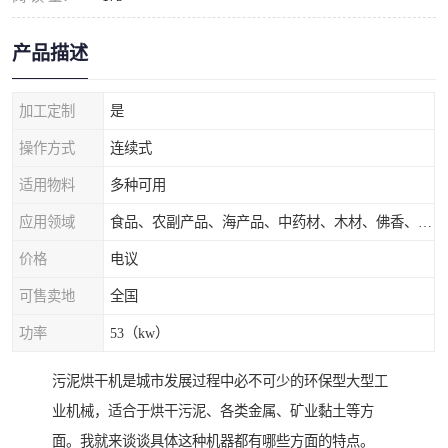
产品描述
加工定制
是
操作方式
连续式
适用物料
多种可用
应用领域
食品、农副产品、海产品、中药材、木材、佛香、茶叶、污泥等
价格
电议
可售卖地
全国
功率
53（kw）
污泥烘干机是城市发展过程中必不可少的环保型大型工
业机械，适合于烘干污泥、各类金属、矿业黏土等方
面。我就来谈谈具体这种机器都有哪些方面的特点。