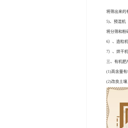
将筛出来的
5)、预混机
将分筛和粉
6）、造粒
7）、烘干
三、有机肥
(1)高含
(2)改良