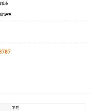
诸城市
机肥设备
8787
不限