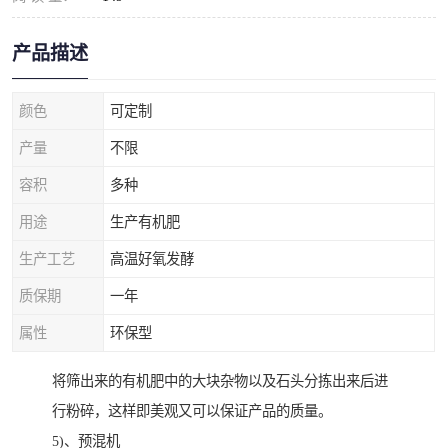
产品描述
颜色
可定制
产量
不限
容积
多种
用途
生产有机肥
生产工艺
高温好氧发酵
质保期
一年
属性
环保型
将筛出来的有机肥中的大块杂物以及石头分拣出来后进
行粉碎，这样即美观又可以保证产品的质量。
5)、预混机