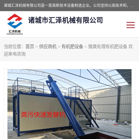
诸城汇泽机械有限公司是一家高新技术设备制造企业。公司坚持以高技术和，高服务于用户，以的环保机械制造设备赢的用户的信赖。现在主要生产死亡畜禽无害化处理和立式和卧式有机肥设备，搅拌机，烘干机，高温发酵机等。污水处理设备，固液分离机。气浮机，化制机等。公司秉承品质，用户至上，科技创新的经营理。
诸城市汇泽机械有限公司
当前位置：
首页
>
供应商机
>
有机肥设备
> 猪粪处理有机肥设备 欢
发酵设备
污泥烘干机
迎来电咨询
鸡粪发酵机
有机肥设备
纳米膜好氧发酵堆肥机
粪污烘干酶体机
膜式堆肥机
纳米膜发酵
膜式发酵仓
分子膜堆肥仓
分子膜发酵堆肥设备