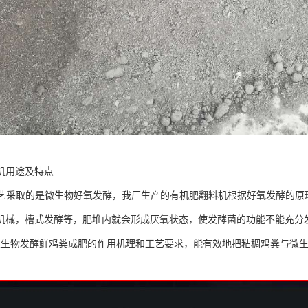
机用途及特点
酵工艺采取的是微生物好氧发酵，我厂生产的有机肥翻料机根据好氧发酵的
机械，槽式发酵等，肥堆内就会形成厌氧状态，使发酵菌的功能不能充分
微生物发酵鲜鸡粪成肥的作用机理和工艺要求，能有效地把粘稠鸡粪与微