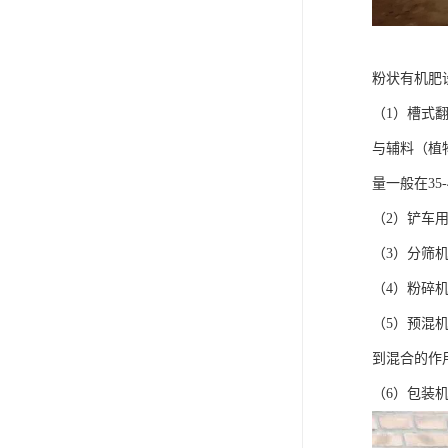
粉状有机肥
（1）槽式
与辅料（植
量一般在3
（2）铲车
（3）分筛
（4）粉碎
（5）预混
到混合的作
（6）包装