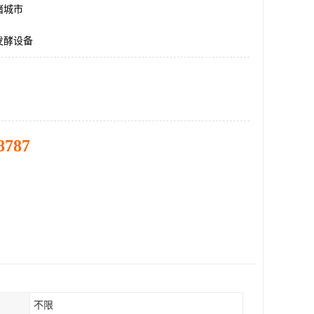
诸城市
发酵设备
8787
不限