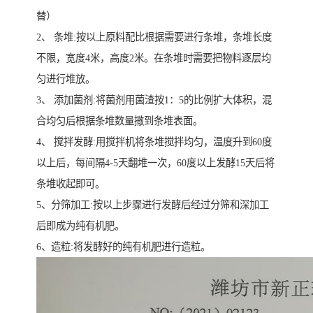
替）
2、 条堆:按以上原料配比根据需要进行条堆，条堆长度
不限，宽度4米，高度2米。在条堆时需要把物料逐层均
匀进行堆放。
3、 添加菌剂:将菌剂用菌渣按1：5的比例扩大体积，混
合均匀后根据条堆数量撒到条堆表面。
4、 搅拌发酵:用搅拌机将条堆搅拌均匀，温度升到60度
以上后，每间隔4-5天翻堆一次，60度以上发酵15天后将
条堆收起即可。
5、分筛加工:按以上步骤进行发酵后经过分筛和深加工
后即成为纯有机肥。
6、造粒:将发酵好的纯有机肥进行造粒。