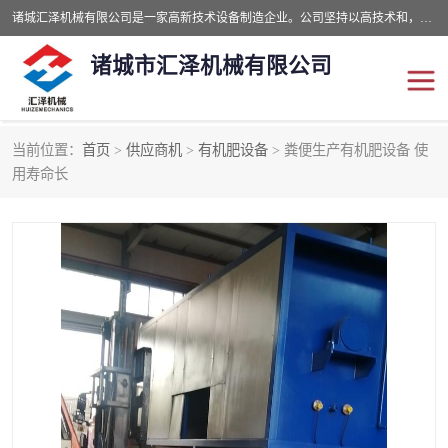
诸城汇泽机械有限公司是一家高新技术设备制造企业。公司坚持以高技术和，高服务于用户，以的环保机械制造设备赢的用户的信赖。现在主要生产死亡畜禽无害化处理和立式和卧式有机肥设备，搅拌机，烘干机，高温发酵机等。污水处理设备，固液分离机。气浮机，化制机等。公司秉承品质，用户至上，科技创新的经营理。
诸城市汇泽机械有限公司
当前位置：
首页
>
供应商机
>
有机肥设备
> 粪便生产有机肥设备 使
发酵设备
污泥烘干机
用寿命长
鸡粪发酵机
有机肥设备
纳米膜好氧发酵堆肥机
粪污烘干酶体机
膜式堆肥机
纳米膜发酵
膜式发酵仓
分子膜堆肥仓
分子膜发酵堆肥设备