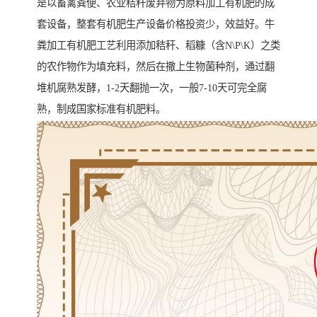
是以畜禽粪便、农业秸秆废弃物为原料加工有机肥的成
套设备，整套有机肥生产设备价格投资少，效益好。牛
粪加工有机肥工艺利用添加秸秆、稻糠（含N\P\K）之类
的农作物作为填充料，然后在撒上生物菌种剂，通过翻
堆机腐熟发酵，1-2天翻抛一次，一般7-10天可完全腐
熟，制成国家标准有机肥料。