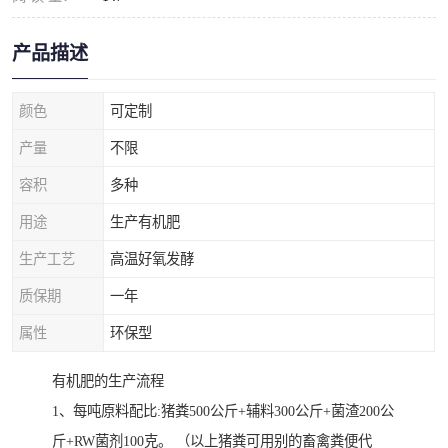
产品描述
颜色
可定制
产量
不限
容积
多种
用途
生产有机肥
生产工艺
高温好氧发酵
质保期
一年
属性
环保型
有机肥的生产流程
1、每吨原料配比:猪粪500公斤+辅料300公斤+菌渣200公
斤+RW菌剂100克。 （以上猪粪可用别的畜禽粪便代