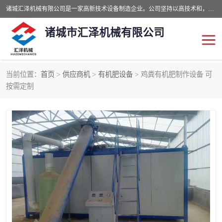
诸城汇泽机械有限公司是一家高新技术设备制造企业。公司坚持以高技术和，高服务于用户，以的环保机械制造设备赢的用户的信赖。现在主要生产死亡畜禽无害化处理和立式和卧式有机肥设备，搅拌机，烘干机，高温发酵机等。污水处理设备，固液分离机。气浮机，化制机等。公司秉承品质，用户至上，科技创新的经营理。
诸城市汇泽机械有限公司
当前位置：
首页
>
供应商机
>
有机肥设备
> 鸡粪有机肥制作设备 可
发酵设备
污泥烘干机
按需定制
鸡粪发酵机
有机肥设备
纳米膜好氧发酵堆肥机
粪污烘干酶体机
膜式堆肥机
纳米膜发酵
膜式发酵仓
分子膜堆肥仓
分子膜发酵堆肥设备