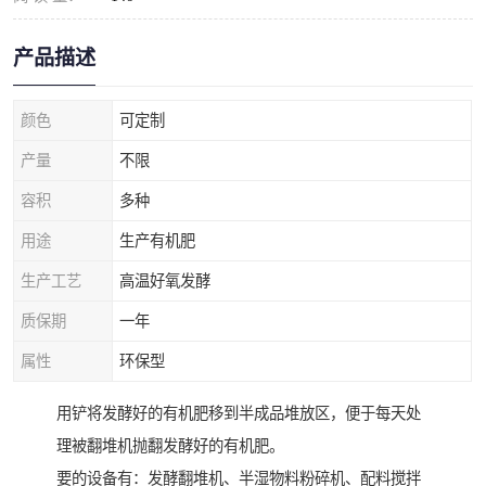
产品描述
颜色
可定制
产量
不限
容积
多种
用途
生产有机肥
生产工艺
高温好氧发酵
质保期
一年
属性
环保型
用铲将发酵好的有机肥移到半成品堆放区，便于每天处
理被翻堆机抛翻发酵好的有机肥。
要的设备有：发酵翻堆机、半湿物料粉碎机、配料搅拌