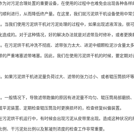
作为对污泥合理处置的重要设备，在使用的过程中也难免会出现各种各样
的顺利进行，从而降低终产量。在这里，我们就污泥烘干机设备使用中常
浊。当我们使用污泥烘干机对污泥处理的过程中，如果出现滤液浑浊，很
化造成的。对于这种情况，好的解决办法就是对滤带及时修补，或者更换
塞。在污泥烘干机冲洗不彻底、滤带张力太大、进泥中细颗粒泥沙含量太
带的严重堵塞滤带堵塞。因此，我们在使用污泥烘干机的时候，要定期对
滑。如果污泥烘干机进泥量负荷过大、滤带的张力过小、或者辊压筒损坏
。
偏。一般情况下，导致滤带跑偏的原因有进泥量不均匀、辊压筒局部磨损
或平泥装置、定期检查辊压筒及时更换损坏的，检查修复纠偏装置。
在污泥烘干机运行中，有时候会出现污泥从皮带里出现。造成这种状况的
比例、干污泥处比例以及絮凝剂浓度的检查工作非常重要。