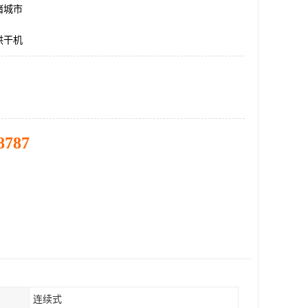
诸城市
烘干机
8787
连续式