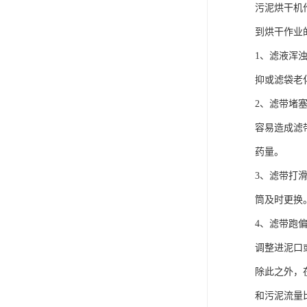
污泥烘干机
到烘干作业
1、滤液浑
抑或滤袋老
2、滤带堵
容易造成滤
药量。
3、滤带打
筒及时更换
4、滤带跑
调整进泥口
除此之外，
和污泥流量