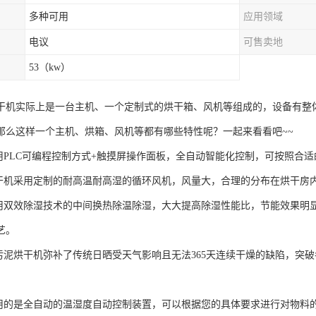
多种可用
应用领域
电议
可售卖地
53（kw）
干机实际上是一台主机、一个定制式的烘干箱、风机等组成的，设备有整
那么这样一个主机、烘箱、风机等都有哪些特性呢？一起来看看吧~~
采用PLC可编程控制方式+触摸屏操作面板，全自动智能化控制，可按照合
烘干机采用定制的耐高温耐高湿的循环风机，风量大，合理的分布在烘干房
采用双效除湿技术的中间换热除温除湿，大大提高除湿性能比，节能效果明
艺。
能污泥烘干机弥补了传统日晒受天气影响且无法365天连续干燥的缺陷，突
采用的是全自动的温湿度自动控制装置，可以根据您的具体要求进行对物料