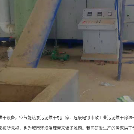
烘干设备，空气能热泵污泥烘干机厂家、危废电镀市政工业污泥烘干除湿
来被所忽视，也为城市环境治理带来诸多难题。我司研发生产的污泥烘干