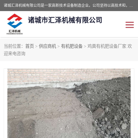
诸城汇泽机械有限公司是一家高新技术设备制造企业。公司坚持以高技术和，高服务于用户，以的环保机械制造设备赢的用户的信赖。现在主要生产死亡畜禽无害化处理和立式和卧式有机肥设备，搅拌机，烘干机，高温发酵机等。污水处理设备，固液分离机。气浮机，化制机等。公司秉承品质，用户至上，科技创新的经营理。
诸城市汇泽机械有限公司
当前位置：
首页
>
供应商机
>
有机肥设备
> 鸡粪有机肥设备厂家 欢
发酵设备
污泥烘干机
迎来电咨询
鸡粪发酵机
有机肥设备
纳米膜好氧发酵堆肥机
粪污烘干酶体机
膜式堆肥机
纳米膜发酵
膜式发酵仓
分子膜堆肥仓
分子膜发酵堆肥设备