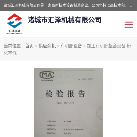
诸城汇泽机械有限公司是一家高新技术设备制造企业。公司坚持以高技术和，高服务于用户，以的环保机械制造设备赢的用户的信赖。现在主要生产死亡畜禽无害化处理和立式和卧式有机肥设备，搅拌机，烘干机，高温发酵机等。污水处理设备，固液分离机。气浮机，化制机等。公司秉承品质，用户至上，科技创新的经营理。
诸城市汇泽机械有限公司
当前位置：
首页
>
供应商机
>
有机肥设备
> 加工有机肥整套设备 粉
发酵设备
污泥烘干机
化率低
鸡粪发酵机
有机肥设备
纳米膜好氧发酵堆肥机
粪污烘干酶体机
膜式堆肥机
纳米膜发酵
膜式发酵仓
分子膜堆肥仓
分子膜发酵堆肥设备