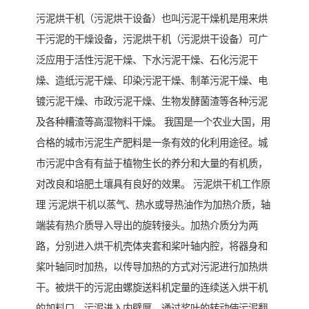
污泥烘干机（污泥烘干设备）也叫污泥干燥机是用来烘
干污泥的干燥设备，污泥烘干机（污泥烘干设备）可广
泛应用于活性污泥干燥、下水污泥干燥、石化污泥干
燥、造纸污泥干燥、印染污泥干燥、制革污泥干燥、电
镀污泥干燥、市政污泥干燥、生物发酵菌渣等各种污泥
及各种糟渣等高湿物料干燥。 我国是一个农业大国，用
合格的城市污泥生产肥料是一条有效的化利用途径。城
市污泥中含有有益于植物生长的养分和大量的有机质，
对改良和培肥土壤具有良好的效果。 污泥烘干机工作原
理 污泥烘干机以蒸气、热水或导热油作为加热介质，轴
端装有热介质导入导出的旋转接头。加热介质分为两
路，分别进入烘干机壳体夹套和桨叶轴内腔，将器身和
桨叶轴同时加热，以传导加热的方式对污泥进行加热烘
干。被烘干的污泥由螺旋送料机定量的连续送入烘干机
的加料口，污泥进入内壁厚，通过桨叶的转动使污泥翻