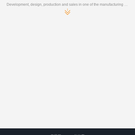
Development, design, production and sales in one of the manufacturing enterprises