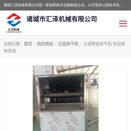
诸城汇泽机械有限公司是一家高新技术设备制造企业。公司坚持以高技术和，高服务于用户，以的环保机械制造设备赢的用户的信赖。现在主要生产死亡畜禽无害化处理和立式和卧式有机肥设备，搅拌机，烘干机，高温发酵机等。污水处理设备，固液分离机。气浮机，化制机等。公司秉承品质，用户至上，科技创新的经营理。
诸城市汇泽机械有限公司
当前位置：
首页
>
供应商机
>
污泥烘干机
> 污泥微波烘干机 欢迎来
发酵设备
污泥烘干机
电咨询
鸡粪发酵机
有机肥设备
纳米膜好氧发酵堆肥机
粪污烘干酶体机
膜式堆肥机
纳米膜发酵
膜式发酵仓
分子膜堆肥仓
分子膜发酵堆肥设备