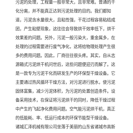
污泥的处理，工程量一般非常大，且非常难。普通的干
化分离，并不能真正达到污泥处理的目的。我们都知
道，污泥含水量很大，且粘性强，干花过程容易粘结成
团，产生粘壁现象，这往往会导致烘干效率低下，烘干
效果差的问题。另外，污泥一般污染大，重金属多，在
处理的过程需要进行废气净化，这将给物理处理产生很
多的费用问题。因此，厂商往往很头疼。其实，自从志
源箱式污泥烘干机问世后，这些问题便迎刃而解了。这
是一款专为污泥干化而研发生产的环保型干燥设备。它
主要通过热风循环干燥方法，对污泥进行脱水，使污泥
固体富集，减少污泥体积，为污泥的处置创造条件。设
备采用技术，在保证将污泥烘干的同时，降低干燥过程
中产生的飞起净化费用问题。空气能污泥烘干机，真正
的低能耗、率、低运行成本的环保节能型干燥设备。
诸城汇泽机械有限公司坐落于美丽的山东省诸城市高新