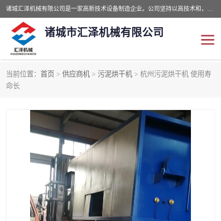
诸城汇泽机械有限公司是一家高新技术设备制造企业。公司坚持以高技术和，高服务于用户，以的环保机械制造设备赢的用户的信赖。现在主要生产死亡畜禽无害化处理和立式和卧式有机肥设备，搅拌机，烘干机，高温发酵机等。污水处理设备，固液分离机。气浮机，化制机等。公司秉承品质，用户至上，科技创新的经营理。
诸城市汇泽机械有限公司
当前位置：
首页
>
供应商机
>
污泥烘干机
> 杭州污泥烘干机 使用寿
发酵设备
污泥烘干机
命长
鸡粪发酵机
有机肥设备
纳米膜好氧发酵堆肥机
粪污烘干酶体机
膜式堆肥机
纳米膜发酵
膜式发酵仓
分子膜堆肥仓
分子膜发酵堆肥设备