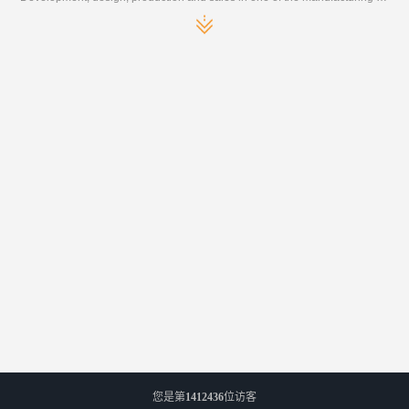
您是第
1412436
位访客