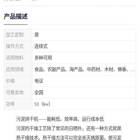
产品描述
加工定制
是
操作方式
连续式
适用物料
多种可用
应用领域
食品、农副产品、海产品、中药材、木材、佛香、茶叶、污泥等
价格
电议
可售卖地
全国
功率
53（kw）
污泥烘干机——能耗低、效率高、运行成本低
污泥的干燥工艺除了常见的日晒外，还有一种方式就是
热干燥技术。热干燥方法可以完全杀灭病原菌，使污泥