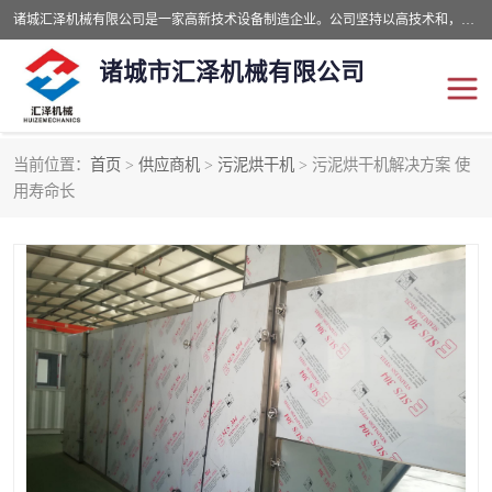
诸城汇泽机械有限公司是一家高新技术设备制造企业。公司坚持以高技术和，高服务于用户，以的环保机械制造设备赢的用户的信赖。现在主要生产死亡畜禽无害化处理和立式和卧式有机肥设备，搅拌机，烘干机，高温发酵机等。污水处理设备，固液分离机。气浮机，化制机等。公司秉承品质，用户至上，科技创新的经营理。
诸城市汇泽机械有限公司
当前位置：
首页
>
供应商机
>
污泥烘干机
> 污泥烘干机解决方案 使
发酵设备
污泥烘干机
用寿命长
鸡粪发酵机
有机肥设备
纳米膜好氧发酵堆肥机
粪污烘干酶体机
膜式堆肥机
纳米膜发酵
膜式发酵仓
分子膜堆肥仓
分子膜发酵堆肥设备