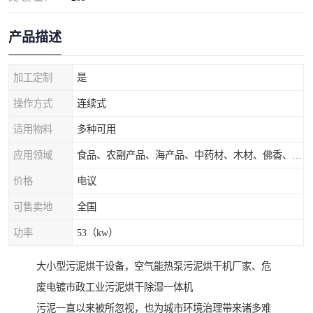
产品描述
加工定制
是
操作方式
连续式
适用物料
多种可用
应用领域
食品、农副产品、海产品、中药材、木材、佛香、茶叶、污泥等
价格
电议
可售卖地
全国
功率
53（kw）
大小型污泥烘干设备，空气能热泵污泥烘干机厂家、危
废电镀市政工业污泥烘干除湿一体机
污泥一直以来被所忽视，也为城市环境治理带来诸多难