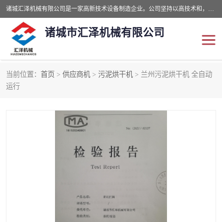
诸城汇泽机械有限公司是一家高新技术设备制造企业。公司坚持以高技术和，高服务于用户，以的环保机械制造设备赢的用户的信赖。现在主要生产死亡畜禽无害化处理和立式和卧式有机肥设备，搅拌机，烘干机，高温发酵机等。污水处理设备，固液分离机。气浮机，化制机等。公司秉承品质，用户至上，科技创新的经营理。
诸城市汇泽机械有限公司
当前位置：
首页
>
供应商机
>
污泥烘干机
> 兰州污泥烘干机 全自动
发酵设备
污泥烘干机
运行
鸡粪发酵机
有机肥设备
纳米膜好氧发酵堆肥机
粪污烘干酶体机
膜式堆肥机
纳米膜发酵
膜式发酵仓
分子膜堆肥仓
分子膜发酵堆肥设备