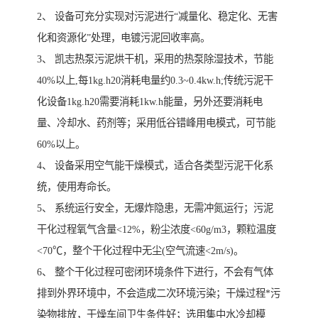
2、 设备可充分实现对污泥进行“减量化、稳定化、无害
化和资源化”处理，电镀污泥回收率高。
3、 凯志热泵污泥烘干机，采用的热泵除湿技术，节能
40%以上,每1kg.h20消耗电量约0.3~0.4kw.h;传统污泥干
化设备1kg.h20需要消耗1kw.h能量，另外还要消耗电
量、冷却水、药剂等；采用低谷错峰用电模式，可节能
60%以上。
4、 设备采用空气能干燥模式，适合各类型污泥干化系
统，使用寿命长。
5、 系统运行安全，无爆炸隐患，无需冲氮运行；污泥
干化过程氧气含量<12%，粉尘浓度<60g/m3，颗粒温度
<70℃，整个干化过程中无尘(空气流速<2m/s)。
6、 整个干化过程可密闭环境条件下进行，不会有气体
排到外界环境中，不会造成二次环境污染；干燥过程*污
染物排放，干燥车间卫生条件好；选用集中水冷却模