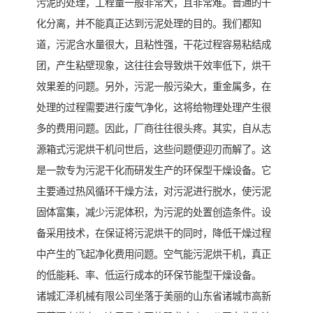
污泥的处理，工程量一般非常大，且非常难。普通的干
化分离，并不能真正达到污泥处理的目的。我们都知
道，污泥含水量很大，且粘性强，干花过程容易粘结成
团，产生粘壁现象，这往往会导致烘干效率低下，烘干
效果差的问题。另外，污泥一般污染大，重金属多，在
处理的过程需要进行废气净化，这将给物理处理产生很
多的费用问题。因此，厂商往往很头疼。其实，自从志
源箱式污泥烘干机问世后，这些问题便迎刃而解了。这
是一款专为污泥干化而研发生产的环保型干燥设备。它
主要通过热风循环干燥方法，对污泥进行脱水，使污泥
固体富集，减少污泥体积，为污泥的处置创造条件。设
备采用技术，在保证将污泥烘干的同时，降低干燥过程
中产生的飞起净化费用问题。空气能污泥烘干机，真正
的低能耗、率、低运行成本的环保节能型干燥设备。
诸城汇泽机械有限公司坐落于美丽的山东省诸城市高新