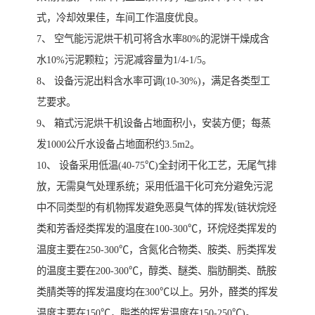
式，冷却效果佳，车间工作温度优良。
7、 空气能污泥烘干机可将含水率80%的泥饼干燥成含
水10%污泥颗粒；污泥减容量为1/4-1/5。
8、 设备污泥出料含水率可调(10-30%)，满足各类型工
艺要求。
9、 箱式污泥烘干机设备占地面积小，安装方便；每蒸
发1000公斤水设备占地面积约3.5m2。
10、 设备采用低温(40-75℃)全封闭干化工艺，无尾气排
放，无需臭气处理系统；采用低温干化可充分避免污泥
中不同类型的有机物挥发避免恶臭气体的挥发(链状烷烃
类和芳香烃类挥发的温度在100-300℃，环烷烃类挥发的
温度主要在250-300℃，含氮化合物类、胺类、肟类挥发
的温度主要在200-300℃，醇类、醚类、脂肪酮类、酰胺
类腈类等的挥发温度均在300℃以上。另外，醛类的挥发
温度主要在150℃，脂类的挥发温度在150-250℃)。