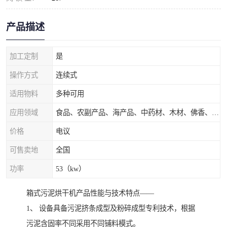
产品描述
加工定制
是
操作方式
连续式
适用物料
多种可用
应用领域
食品、农副产品、海产品、中药材、木材、佛香、茶叶、污泥等
价格
电议
可售卖地
全国
功率
53（kw）
箱式污泥烘干机产品性能与技术特点——
1、 设备具备污泥挤条成型及粉碎成型专利技术，根据
污泥含固率不同采用不同铺料模式。