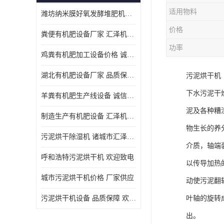
适用物料
潍坊纳米膜好氧发酵堆肥机定制
价格
粪便有机肥设备厂家 汇泽机械 免费报价
功率
鸡粪有机肥加工设备价格 诚信卖家 致电了解
湖北有机肥设备厂家 品质保障 欢迎咨询
污泥烘干机
下水污泥干
羊粪有机肥生产线设备 诚信卖家 致电了解
泥及各种糟
制造生产有机肥设备 汇泽机械 免费报价
物生长的养
污泥烘干除湿机 诸城市汇泽机械有限公司
介质，轴端
呼和浩特污泥烘干机 欢迎致电
以传导加热
城市污泥烘干机价格 厂家供应
动使污泥翻
污泥烘干机设备 品质保障 欢迎咨询
叶轴的旋转
出。