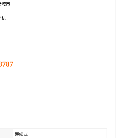
诸城市
干机
8787
连续式