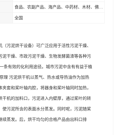
食品、农副产品、海产品、中药材、木材、佛香、茶叶、污泥等
全国
机（污泥烘干设备）可广泛应用于活性污泥干燥、
污泥干燥、市政污泥干燥、生物发酵菌渣等各种污
是一条有效的化利用途径。城市污泥中含有有益于植
原理 污泥烘干机以蒸气、热水或导热油作为加热
体夹套和桨叶轴内腔，将器身和桨叶轴同时加热，
烘干机的加料口，污泥进入内壁厚，通过桨叶的转
，使污泥所含的表面水分蒸发。同时呢，污泥随桨
继续蒸发。后，烘干均匀的合格产品由出料口排