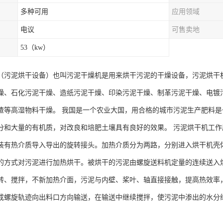
多种可用
应用领域
电议
可售卖地
53（kw）
（污泥烘干设备）也叫污泥干燥机是用来烘干污泥的干燥设备，污泥烘干
燥、石化污泥干燥、造纸污泥干燥、印染污泥干燥、制革污泥干燥、电镀
渣等高湿物料干燥。 我国是一个农业大国，用合格的城市污泥生产肥料
分和大量的有机质，对改良和培肥土壤具有良好的效果。 污泥烘干机工作
装有热介质导入导出的旋转接头。加热介质分为两路，分别进入烘干机壳
的方式对污泥进行加热烘干。被烘干的污泥由螺旋送料机定量的连续送入
转、搅拌，不新加热介面，污泥与内壁、桨叶、轴直接接触，提高热效率
成螺旋轨迹向出料口方向输送，在输送中继续搅拌，使污泥中渗出的水分