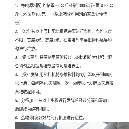
1、每吨原料配比:猪粪500公斤+辅料300公斤+菌渣200公
斤+RW菌剂100克。 （以上猪粪可用别的畜禽粪便代
替）
2、 条堆:按以上原料配比根据需要进行条堆，条堆长度
不限，宽度4米，高度2米。在条堆时需要把物料逐层均
匀进行堆放。
3、 添加菌剂:将菌剂用菌渣按1：5的比例扩大体积，混
合均匀后根据条堆数量撒到条堆表面。
4、 搅拌发酵:用搅拌机将条堆搅拌均匀，温度升到60度
以上后，每间隔4-5天翻堆一次，60度以上发酵15天后将
条堆收起即可。
5、分筛加工:按以上步骤进行发酵后经过分筛和深加工
后即成为纯有机肥。
6、造粒:将发酵好的纯有机肥进行造粒。