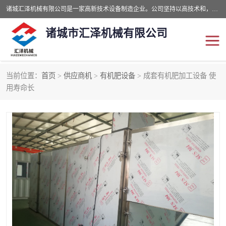
诸城汇泽机械有限公司是一家高新技术设备制造企业。公司坚持以高技术和，高服务于用户，以的环保机械制造设备赢的用户的信赖。现在主要生产死亡畜禽无害化处理和立式和卧式有机肥设备，搅拌机，烘干机，高温发酵机等。污水处理设备，固液分离机。气浮机，化制机等。公司秉承品质，用户至上，科技创新的经营理。
诸城市汇泽机械有限公司
当前位置：
首页
>
供应商机
>
有机肥设备
> 成套有机肥加工设备 使
发酵设备
污泥烘干机
用寿命长
鸡粪发酵机
有机肥设备
纳米膜好氧发酵堆肥机
粪污烘干酶体机
膜式堆肥机
纳米膜发酵
膜式发酵仓
分子膜堆肥仓
分子膜发酵堆肥设备