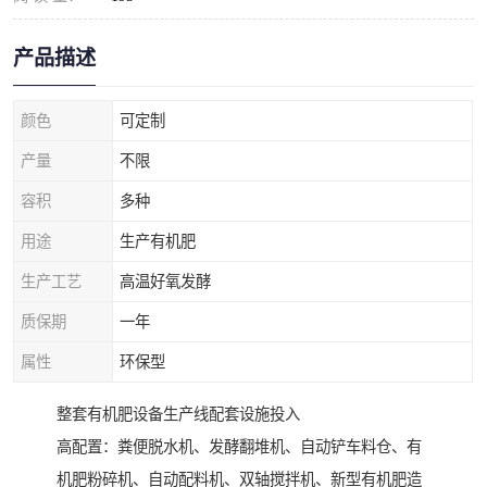
产品描述
颜色
可定制
产量
不限
容积
多种
用途
生产有机肥
生产工艺
高温好氧发酵
质保期
一年
属性
环保型
整套有机肥设备生产线配套设施投入
高配置：粪便脱水机、发酵翻堆机、自动铲车料仓、有
机肥粉碎机、自动配料机、双轴搅拌机、新型有机肥造