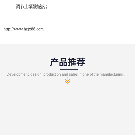
调节土壤酸碱度；
http://www.hzjx88.com
产品推荐
Development, design, production and sales in one of the manufacturing enterprises