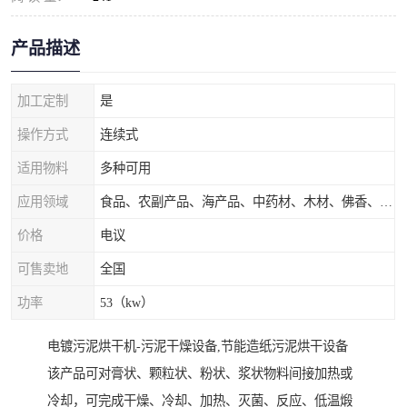
产品描述
加工定制
是
操作方式
连续式
适用物料
多种可用
应用领域
食品、农副产品、海产品、中药材、木材、佛香、茶叶、污泥等
价格
电议
可售卖地
全国
功率
53（kw）
电镀污泥烘干机-污泥干燥设备,节能造纸污泥烘干设备
该产品可对膏状、颗粒状、粉状、浆状物料间接加热或
冷却，可完成干燥、冷却、加热、灭菌、反应、低温煅