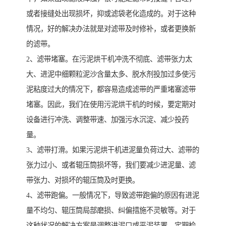
或者接缝处出现损坏，抑或滤袋老化造成的。对于这种
情况，好的解决办法就是对滤带及时修补，或者更换新
的滤带。
2、滤带堵塞。在污泥烘干机冲洗不彻底、滤带张力太
大、进泥中细颗粒泥沙含量太多、脱水剂投加过多使污
泥粘度过大的情况下，都容易造成滤带的严重堵塞滤带
堵塞。因此，我们在使用污泥烘干机的时候，要定期对
设备进行冲洗、调整带速、加强污水沉淀、减少投药
量。
3、滤带打滑。如果污泥烘干机进泥量负荷过大、滤带的
张力过小、或者辊压筒损坏等，我们要减少进泥量、滤
带张力、对损坏的辊压筒及时更换。
4、滤带跑偏。一般情况下，导致滤带跑偏的原因有进泥
量不均匀、辊压筒局部磨损、纠偏措施不灵敏等。对于
这种状况的解决方案是调整进泥口或平泥装置、定期检