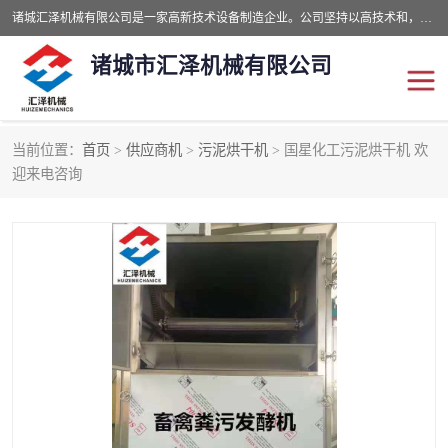
诸城汇泽机械有限公司是一家高新技术设备制造企业。公司坚持以高技术和，高服务于用户，以的环保机械制造设备赢的用户的信赖。现在主要生产死亡畜禽无害化处理和立式和卧式有机肥设备，搅拌机，烘干机，高温发酵机等。污水处理设备，固液分离机。气浮机，化制机等。公司秉承品质，用户至上，科技创新的经营理。
诸城市汇泽机械有限公司
当前位置：
首页
>
供应商机
>
污泥烘干机
> 国星化工污泥烘干机 欢
发酵设备
污泥烘干机
迎来电咨询
鸡粪发酵机
有机肥设备
纳米膜好氧发酵堆肥机
粪污烘干酶体机
膜式堆肥机
纳米膜发酵
膜式发酵仓
分子膜堆肥仓
分子膜发酵堆肥设备