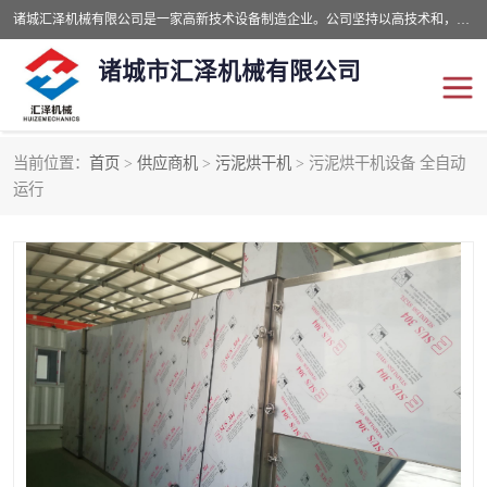
诸城汇泽机械有限公司是一家高新技术设备制造企业。公司坚持以高技术和，高服务于用户，以的环保机械制造设备赢的用户的信赖。现在主要生产死亡畜禽无害化处理和立式和卧式有机肥设备，搅拌机，烘干机，高温发酵机等。污水处理设备，固液分离机。气浮机，化制机等。公司秉承品质，用户至上，科技创新的经营理。
诸城市汇泽机械有限公司
当前位置：
首页
>
供应商机
>
污泥烘干机
> 污泥烘干机设备 全自动
发酵设备
污泥烘干机
运行
鸡粪发酵机
有机肥设备
纳米膜好氧发酵堆肥机
粪污烘干酶体机
膜式堆肥机
纳米膜发酵
膜式发酵仓
分子膜堆肥仓
分子膜发酵堆肥设备