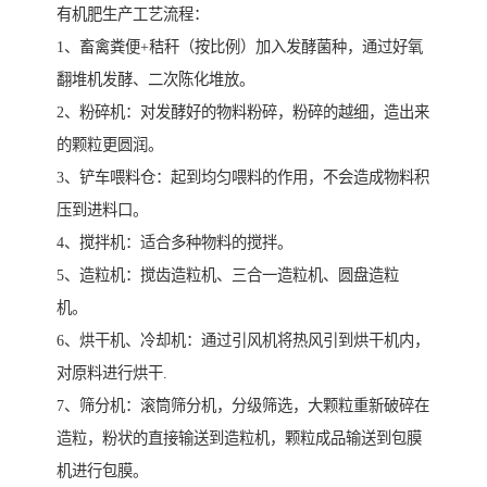
有机肥生产工艺流程：
1、畜禽粪便+秸秆（按比例）加入发酵菌种，通过好氧
翻堆机发酵、二次陈化堆放。
2、粉碎机：对发酵好的物料粉碎，粉碎的越细，造出来
的颗粒更圆润。
3、铲车喂料仓：起到均匀喂料的作用，不会造成物料积
压到进料口。
4、搅拌机：适合多种物料的搅拌。
5、造粒机：搅齿造粒机、三合一造粒机、圆盘造粒
机。
6、烘干机、冷却机：通过引风机将热风引到烘干机内，
对原料进行烘干.
7、筛分机：滚筒筛分机，分级筛选，大颗粒重新破碎在
造粒，粉状的直接输送到造粒机，颗粒成品输送到包膜
机进行包膜。