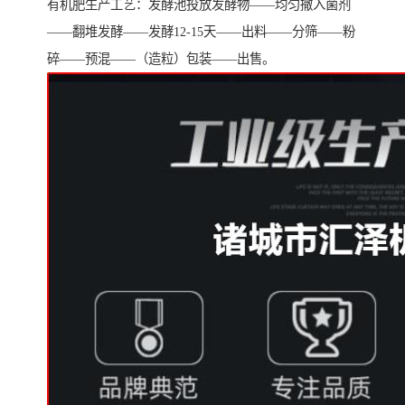
有机肥生产工艺：发酵池投放发酵物——均匀撒入菌剂
——翻堆发酵——发酵12-15天——出料——分筛——粉
碎——预混——（造粒）包装——出售。