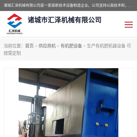
诸城汇泽机械有限公司是一家高新技术设备制造企业。公司坚持以高技术和，高服务于用户，以的环保机械制造设备赢的用户的信赖。现在主要生产死亡畜禽无害化处理和立式和卧式有机肥设备，搅拌机，烘干机，高温发酵机等。污水处理设备，固液分离机。气浮机，化制机等。公司秉承品质，用户至上，科技创新的经营理。
诸城市汇泽机械有限公司
当前位置：
首页
>
供应商机
>
有机肥设备
> 生产有机肥机器设备 可
发酵设备
污泥烘干机
按需定制
鸡粪发酵机
有机肥设备
纳米膜好氧发酵堆肥机
粪污烘干酶体机
膜式堆肥机
纳米膜发酵
膜式发酵仓
分子膜堆肥仓
分子膜发酵堆肥设备