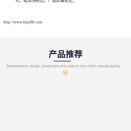
化，能源消耗低，产品质量稳定。
http://www.hzjx88.com
产品推荐
Development, design, production and sales in one of the manufacturing enterprises