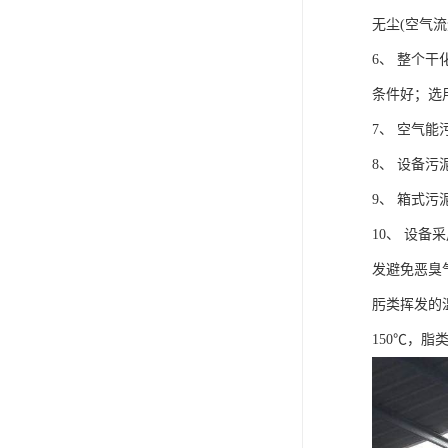
无尘(空气流速
6、 整个
条件好；选
7、 空气能
8、 设备污
9、 箱式污
10、 设
发避免恶臭气
肟类挥发的
150℃，脂类