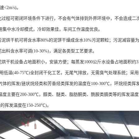
<2m/s)。
干化过程可密闭环境条件下进行，不会有气体排到外界环境中，不会造成二
用集中水冷却模式，冷却效果佳，车间工作温度优良。
污泥烘干机可将含水率80%的泥饼干燥成含水10%污泥颗粒；污泥减容量为1/4
泥出料含水率可调(10-30%)，满足各类型工艺要求。
泥烘干机设备占地面积小，安装方便；每蒸发1000公斤水设备占地面积约3.
备采用低温(40-75℃)全封闭干化工艺，无尾气排放，无需臭气处理系统；
体的挥发(链状烷烃类和芳香烃类挥发的温度在100-300℃，环烷烃类挥发
温度主要在200-300℃，醇类、醚类、脂肪酮类、酰胺类腈类等的挥发温
的挥发温度在150-250℃)。