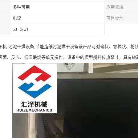
多种可用
应用领域
电议
可售卖地
53（kw）
干机-污泥干燥设备,节能造纸污泥烘干设备该产品可对膏状、颗粒状、粉
灭菌、反应、低温煅烧等单元操作。设备中的楔型搅拌传热浆叶，具有较