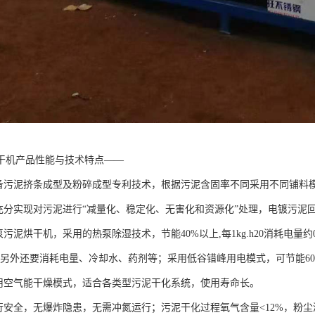
干机产品性能与技术特点——
具备污泥挤条成型及粉碎成型专利技术，根据污泥含固率不同采用不同铺料
可充分实现对污泥进行“减量化、稳定化、无害化和资源化”处理，电镀污泥
污泥烘干机，采用的热泵除湿技术，节能40%以上,每1kg.h20消耗电量约0.3~
能量，另外还要消耗电量、冷却水、药剂等；采用低谷错峰用电模式，可节能6
采用空气能干燥模式，适合各类型污泥干化系统，使用寿命长。
行安全，无爆炸隐患，无需冲氮运行；污泥干化过程氧气含量<12%，粉尘浓度