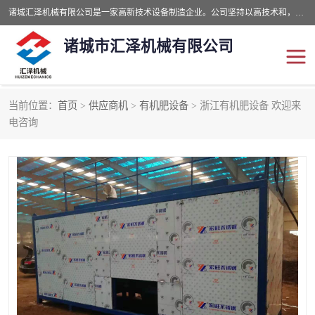
诸城汇泽机械有限公司是一家高新技术设备制造企业。公司坚持以高技术和，高服务于用户，以的环保机械制造设备赢的用户的信赖。现在主要生产死亡畜禽无害化处理和立式和卧式有机肥设备，搅拌机，烘干机，高温发酵机等。污水处理设备，固液分离机。气浮机，化制机等。公司秉承品质，用户至上，科技创新的经营理。
诸城市汇泽机械有限公司
当前位置：
首页
>
供应商机
>
有机肥设备
> 浙江有机肥设备 欢迎来
发酵设备
污泥烘干机
电咨询
鸡粪发酵机
有机肥设备
纳米膜好氧发酵堆肥机
粪污烘干酶体机
膜式堆肥机
纳米膜发酵
膜式发酵仓
分子膜堆肥仓
分子膜发酵堆肥设备