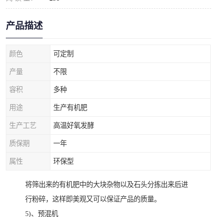
产品描述
颜色
可定制
产量
不限
容积
多种
用途
生产有机肥
生产工艺
高温好氧发酵
质保期
一年
属性
环保型
将筛出来的有机肥中的大块杂物以及石头分拣出来后进
行粉碎，这样即美观又可以保证产品的质量。
5)、预混机