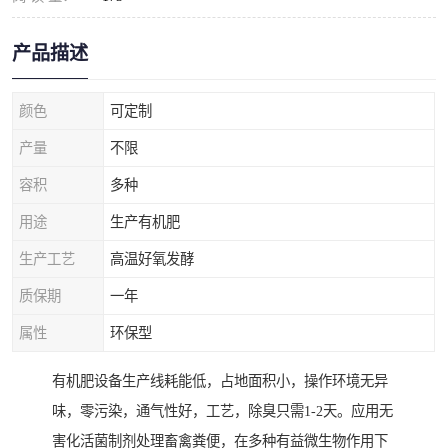
产品描述
颜色
可定制
产量
不限
容积
多种
用途
生产有机肥
生产工艺
高温好氧发酵
质保期
一年
属性
环保型
有机肥设备生产线耗能低，占地面积小，操作环境无异
味，零污染，通气性好，工艺，除臭只需1-2天。应用无
害化活菌制剂处理畜禽粪便，在多种有益微生物作用下