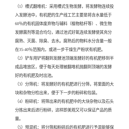
（1）槽式翻堆机：采用槽式生物发酵，将发酵物连续投
入发酵池中，有机肥的生产线工艺主要是将含水量低于
60％的有机固体废弃物与辅料（植物秸杆等）、微生物
发酵菌剂等混合均匀，通过池式好氧连续发酵使其充分
腐熟、灭菌、除臭、去水。腐熟后的物料水分含量一般
在35-40％范围内，或进一步干燥生产粉状有机肥。
（2）铲车用铲将翻到发酵池顶端发酵好的有机肥移到半
成品堆放区，便于每天处理被翻堆机抛翻到顶端的发酵
好的有机肥及时出池。
（3）分筛机：将发酵好的有机肥进行分筛，将里面的大
块和杂物分检出来，便于下一步的粉碎和包装。
（4）粉碎机：将筛出来的有机肥中的大块杂物以及石头
分拣出来后进行粉碎，这样即美观又可以保证产品的质
量。
（5）预混机：将分筛和粉碎后的有机肥进行予混能够保