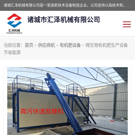
诸城汇泽机械有限公司是一家高新技术设备制造企业。公司坚持以高技术和，高服务于用户，以的环保机械制造设备赢的用户的信赖。现在主要生产死亡畜禽无害化处理和立式和卧式有机肥设备，搅拌机，烘干机，高温发酵机等。污水处理设备，固液分离机。气浮机，化制机等。公司秉承品质，用户至上，科技创新的经营理。
诸城市汇泽机械有限公司
当前位置：
首页
>
供应商机
>
有机肥设备
> 微生物有机肥生产设备
发酵设备
污泥烘干机
节省能源
鸡粪发酵机
有机肥设备
纳米膜好氧发酵堆肥机
粪污烘干酶体机
膜式堆肥机
纳米膜发酵
膜式发酵仓
分子膜堆肥仓
分子膜发酵堆肥设备