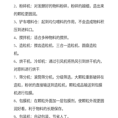
2、粉碎机：对发酵好的物料粉碎，粉碎的越细，造出来
的颗粒更圆润。
3、铲车喂料仓：起到均匀喂料的作用，不会造成物料积
压到进料口。
4、搅拌机：适合多种物料的搅拌。
5、造粒机：搅齿造粒机、三合一造粒机、圆盘造粒
机。
6、烘干机、冷却机：通过引风机将热风引到烘干机内，
对原料进行烘干.
7、筛分机：滚筒筛分机，分级筛选，大颗粒重新破碎在
造粒，粉状的直接输送到造粒机，颗粒成品输送到包膜
机进行包膜。
8、包膜机：在颗粒外面加一层包膜剂，使颗粒外观更圆
润好看，利于物料的长期保存。
9、包装机：自动包装，节省人工。