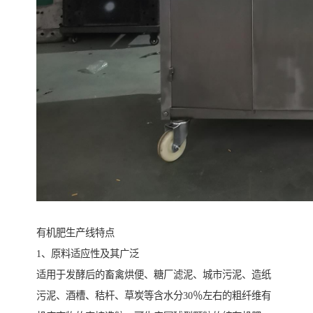
有机肥生产线特点
1、原料适应性及其广泛
适用于发酵后的畜禽烘便、糖厂滤泥、城市污泥、造纸
污泥、酒槽、秸杆、草炭等含水分30％左右的粗纤维有