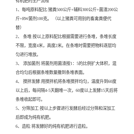
有机肥的生产流程
1、每吨原料配比:猪粪500公斤+辅料300公斤+菌渣200公
斤+RW菌剂100克。 （以上猪粪可用别的畜禽粪便代
替）
2、 条堆:按以上原料配比根据需要进行条堆，条堆长度
不限，宽度4米，高度2米。在条堆时需要把物料逐层均
匀进行堆放。
3、 添加菌剂:将菌剂用菌渣按1：5的比例扩大体积，混
合均匀后根据条堆数量撒到条堆表面。
4、 搅拌发酵:用搅拌机将条堆搅拌均匀，温度升到60度
以上后，每间隔4-5天翻堆一次，60度以上发酵15天后将
条堆收起即可。
5、分筛加工:按以上步骤进行发酵后经过分筛和深加工
后即成为纯有机肥。
6、造粒:将发酵好的纯有机肥进行造粒。