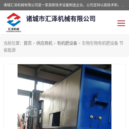
诸城汇泽机械有限公司是一家高新技术设备制造企业。公司坚持以高技术和，高服务于用户，以的环保机械制造设备赢的用户的信赖。现在主要生产死亡畜禽无害化处理和立式和卧式有机肥设备，搅拌机，烘干机，高温发酵机等。污水处理设备，固液分离机。气浮机，化制机等。公司秉承品质，用户至上，科技创新的经营理。
诸城市汇泽机械有限公司
当前位置：
首页
>
供应商机
>
有机肥设备
> 生物生物有机肥设备 节
发酵设备
污泥烘干机
省能源
鸡粪发酵机
有机肥设备
纳米膜好氧发酵堆肥机
粪污烘干酶体机
膜式堆肥机
纳米膜发酵
膜式发酵仓
分子膜堆肥仓
分子膜发酵堆肥设备