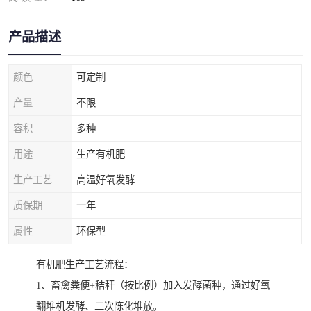
产品描述
颜色
可定制
产量
不限
容积
多种
用途
生产有机肥
生产工艺
高温好氧发酵
质保期
一年
属性
环保型
有机肥生产工艺流程：
1、畜禽粪便+秸秆（按比例）加入发酵菌种，通过好氧
翻堆机发酵、二次陈化堆放。