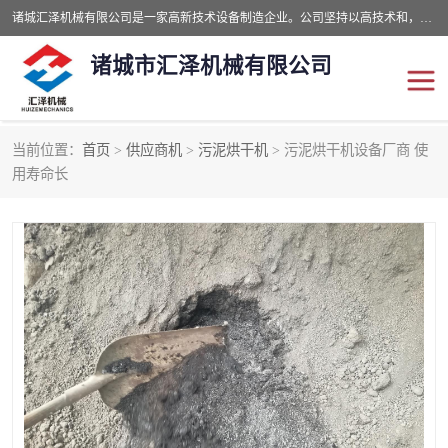
诸城汇泽机械有限公司是一家高新技术设备制造企业。公司坚持以高技术和，高服务于用户，以的环保机械制造设备赢的用户的信赖。现在主要生产死亡畜禽无害化处理和立式和卧式有机肥设备，搅拌机，烘干机，高温发酵机等。污水处理设备，固液分离机。气浮机，化制机等。公司秉承品质，用户至上，科技创新的经营理。
诸城市汇泽机械有限公司
当前位置：
首页
>
供应商机
>
污泥烘干机
> 污泥烘干机设备厂商 使
发酵设备
污泥烘干机
用寿命长
鸡粪发酵机
有机肥设备
纳米膜好氧发酵堆肥机
粪污烘干酶体机
膜式堆肥机
纳米膜发酵
膜式发酵仓
分子膜堆肥仓
分子膜发酵堆肥设备