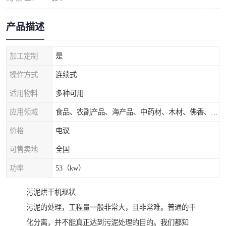
产品描述
加工定制
是
操作方式
连续式
适用物料
多种可用
应用领域
食品、农副产品、海产品、中药材、木材、佛香、茶叶、污泥等
价格
电议
可售卖地
全国
功率
53（kw）
污泥烘干机现状
污泥的处理，工程量一般非常大，且非常难。普通的干
化分离，并不能真正达到污泥处理的目的。我们都知