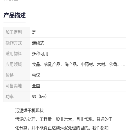
产品描述
加工定制
是
操作方式
连续式
适用物料
多种可用
应用领域
食品、农副产品、海产品、中药材、木材、佛香、茶叶、污泥等
价格
电议
可售卖地
全国
功率
53（kw）
污泥烘干机现状
污泥的处理，工程量一般非常大，且非常难。普通的干
化分离，并不能真正达到污泥处理的目的。我们都知