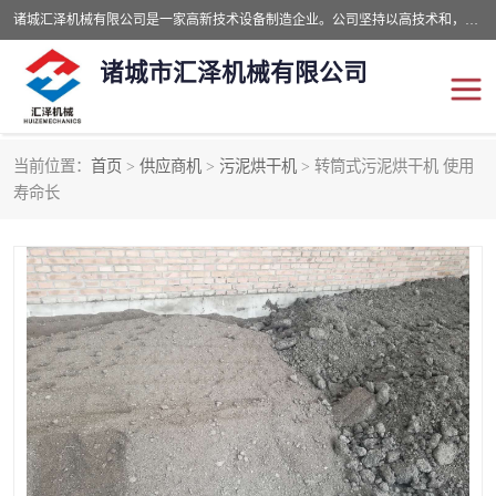
诸城汇泽机械有限公司是一家高新技术设备制造企业。公司坚持以高技术和，高服务于用户，以的环保机械制造设备赢的用户的信赖。现在主要生产死亡畜禽无害化处理和立式和卧式有机肥设备，搅拌机，烘干机，高温发酵机等。污水处理设备，固液分离机。气浮机，化制机等。公司秉承品质，用户至上，科技创新的经营理。
诸城市汇泽机械有限公司
当前位置：
首页
>
供应商机
>
污泥烘干机
> 转筒式污泥烘干机 使用
发酵设备
污泥烘干机
寿命长
鸡粪发酵机
有机肥设备
纳米膜好氧发酵堆肥机
粪污烘干酶体机
膜式堆肥机
纳米膜发酵
膜式发酵仓
分子膜堆肥仓
分子膜发酵堆肥设备