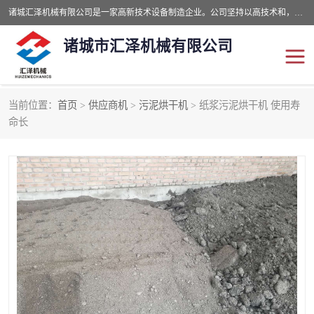
诸城汇泽机械有限公司是一家高新技术设备制造企业。公司坚持以高技术和，高服务于用户，以的环保机械制造设备赢的用户的信赖。现在主要生产死亡畜禽无害化处理和立式和卧式有机肥设备，搅拌机，烘干机，高温发酵机等。污水处理设备，固液分离机。气浮机，化制机等。公司秉承品质，用户至上，科技创新的经营理。
诸城市汇泽机械有限公司
当前位置：
首页
>
供应商机
>
污泥烘干机
> 纸浆污泥烘干机 使用寿
发酵设备
污泥烘干机
命长
鸡粪发酵机
有机肥设备
纳米膜好氧发酵堆肥机
粪污烘干酶体机
膜式堆肥机
纳米膜发酵
膜式发酵仓
分子膜堆肥仓
分子膜发酵堆肥设备